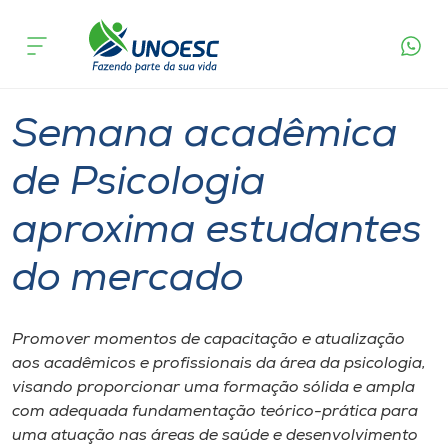
Página
O que
Semana acadêmica de Psicologia aproxima
inicial
acontece
estudantes do mercado
Cursos
Graduação
Chapecó
Onde estamos
Semana acadêmica
Pesquisa
de Psicologia
aproxima estudantes
Atendimento ao Estudante
do mercado
Portal de Ensino
Promover momentos de capacitação e atualização
A
aos acadêmicos e profissionais da área da psicologia,
Unoesc
visando proporcionar uma formação sólida e ampla
com adequada fundamentação teórico-prática para
Internacionalização
uma atuação nas áreas de saúde e desenvolvimento