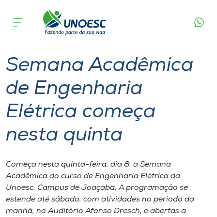
Página
O que
Semana Acadêmica de Engenharia Elétrica
inicial
acontece
começa nesta quinta
Cursos
Graduação
Joaçaba
Onde estamos
Semana Acadêmica
Pesquisa
de Engenharia
Elétrica começa
Atendimento ao Estudante
nesta quinta
Portal de Ensino
Começa nesta quinta-feira, dia 8, a Semana
A
Acadêmica do curso de Engenharia Elétrica da
Unoesc
Unoesc, Campus de Joaçaba. A programação se
estende até sábado, com atividades no período da
Internacionalização
manhã, no Auditório Afonso Dresch, e abertas a