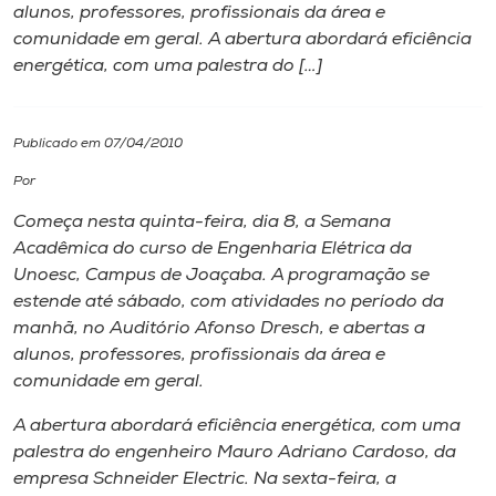
alunos, professores, profissionais da área e
comunidade em geral. A abertura abordará eficiência
I.nova
energética, com uma palestra do […]
Diplomados
Publicado em 07/04/2010
Cultura
Por
Começa nesta quinta-feira, dia 8, a Semana
CPA
Acadêmica do curso de Engenharia Elétrica da
Unoesc,
Campus
de Joaçaba. A programação se
estende até sábado, com atividades no período da
Biblioteca
manhã, no Auditório Afonso Dresch, e abertas a
alunos, professores, profissionais da área e
Editora
comunidade em geral.
A abertura abordará eficiência energética, com uma
Rádio
palestra do engenheiro Mauro Adriano Cardoso, da
empresa Schneider Electric. Na sexta-feira, a