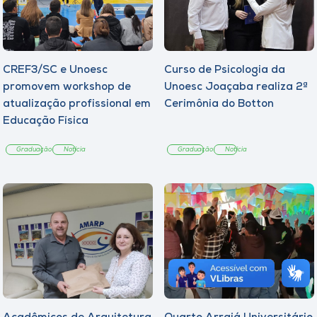
CREF3/SC e Unoesc
Curso de Psicologia da
promovem workshop de
Unoesc Joaçaba realiza 2ª
atualização profissional em
Cerimônia do Botton
Educação Física
Graduação
Notícia
Graduação
Notícia