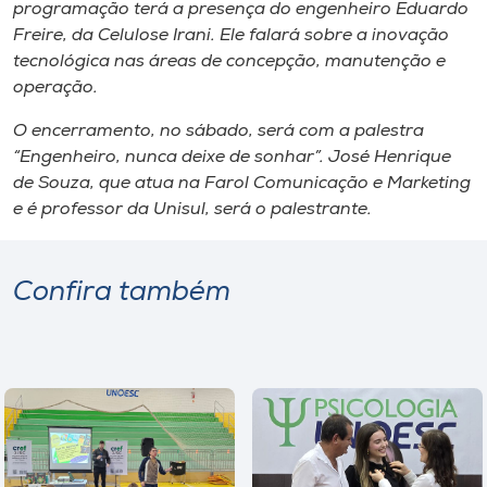
Museu
programação terá a presença do engenheiro Eduardo
Freire, da Celulose Irani. Ele falará sobre a inovação
tecnológica nas áreas de concepção, manutenção e
Unoesc
operação.
Store
O encerramento, no sábado, será com a palestra
“Engenheiro, nunca deixe de sonhar”. José Henrique
de Souza, que atua na Farol Comunicação e Marketing
Selecione
e é professor da Unisul, será o palestrante.
o idioma
Confira também
A+
A-