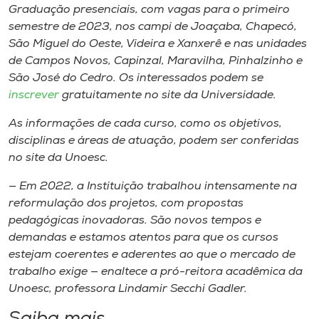
Museu
Graduação presenciais, com vagas para o primeiro
semestre de 2023, nos campi de Joaçaba, Chapecó,
São Miguel do Oeste, Videira e Xanxerê e nas unidades
Unoesc
de Campos Novos, Capinzal, Maravilha, Pinhalzinho e
Store
São José do Cedro. Os interessados podem se
inscrever
gratuitamente no site da Universidade.
As informações de cada curso, como os objetivos,
Selecione
disciplinas e áreas de atuação, podem ser conferidas
o idioma
no site da Unoesc.
— Em 2022, a Instituição trabalhou intensamente na
reformulação dos projetos, com propostas
A+
pedagógicas inovadoras. São novos tempos e
A-
demandas e estamos atentos para que os cursos
estejam coerentes e aderentes ao que o mercado de
trabalho exige — enaltece a pró-reitora acadêmica da
Unoesc, professora Lindamir Secchi Gadler.