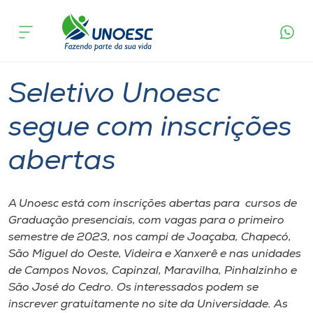
Página
O que
Seletivo Unoesc segue com inscrições
inicial
acontece
abertas
Cursos
Graduação
Seletivo Unoesc
Onde estamos
Seletivo Unoesc
Pesquisa
segue com inscrições
abertas
Atendimento ao Estudante
Portal de Ensino
A Unoesc está com inscrições abertas para cursos de
Graduação presenciais, com vagas para o primeiro
semestre de 2023, nos campi de Joaçaba, Chapecó,
A
São Miguel do Oeste, Videira e Xanxerê e nas unidades
Unoesc
de Campos Novos, Capinzal, Maravilha, Pinhalzinho e
São José do Cedro. Os interessados podem se
Internacionalização
inscrever gratuitamente no site da Universidade. As