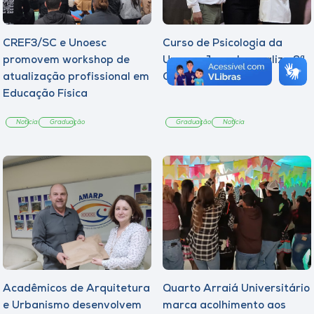
CREF3/SC e Unoesc
Curso de Psicologia da
promovem workshop de
Unoesc Joaçaba realiza 2ª
atualização profissional em
Cerimônia do Botton
Educação Física
Notícia
Graduação
Graduação
Notícia
Acadêmicos de Arquitetura
Quarto Arraiá Universitário
e Urbanismo desenvolvem
marca acolhimento aos