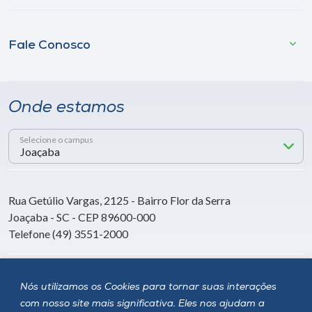
Fale Conosco
Onde estamos
Selecione o campus
Rua Getúlio Vargas, 2125 - Bairro Flor da Serra
Joaçaba - SC - CEP 89600-000
Telefone (49) 3551-2000
Siga a Unoesc
Nós utilizamos os Cookies para tornar suas interações
com nosso site mais significativa. Eles nos ajudam a