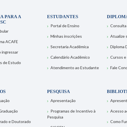
A PARA A
ESTUDANTES
DIPLOM
SC
Portal de Ensino
Consulta
bular
Minhas inscrições
Atualize
ema ACAFE
Secretaria Acadêmica
Diploma D
 ingressar
Calendário Acadêmico
Cursos e
s de Estudo
Atendimento ao Estudante
Fale Con
OS
PESQUISA
BIBLIO
uação
Apresentação
Apresen
Graduação
Programas de Incentivo à
Acesso a
Pesquisa
rado e Doutorado
Como Fu