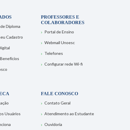
ADOS
PROFESSORES E
COLABORADORES
 de Diploma
Portal de Ensino
 seu Cadastro
Webmail Unoesc
igital
Telefones
 Benefícios
Configurar rede Wi-fi
osco
TECA
FALE CONOSCO
tação
Contato Geral
os Usuários
Atendimento ao Estudante
nciona
Ouvidoria