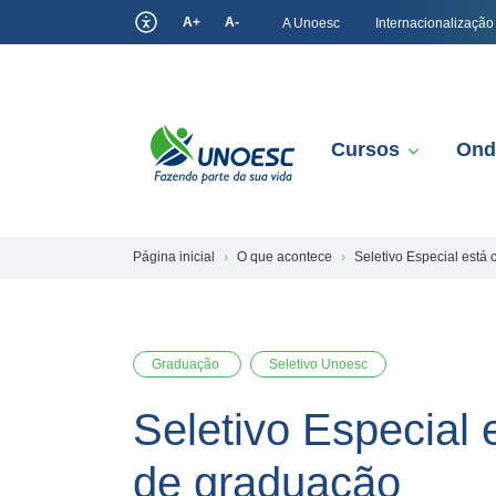
A+
A-
A Unoesc
Internacionalização
Cursos
Ond
Página inicial
O que acontece
Seletivo Especial está
Graduação
Seletivo Unoesc
Seletivo Especial 
de graduação