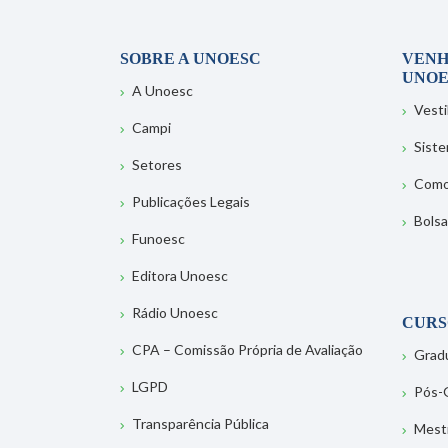
SOBRE A UNOESC
VENH
UNOE
A Unoesc
Vesti
Campi
Sist
Setores
Como
Publicações Legais
Bolsa
Funoesc
Editora Unoesc
Rádio Unoesc
CURS
CPA – Comissão Própria de Avaliação
Grad
LGPD
Pós-
Transparência Pública
Mest