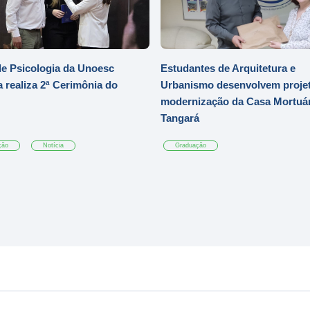
e Psicologia da Unoesc
Estudantes de Arquitetura e
 realiza 2ª Cerimônia do
Urbanismo desenvolvem projet
modernização da Casa Mortuár
Tangará
ção
Notícia
Graduação