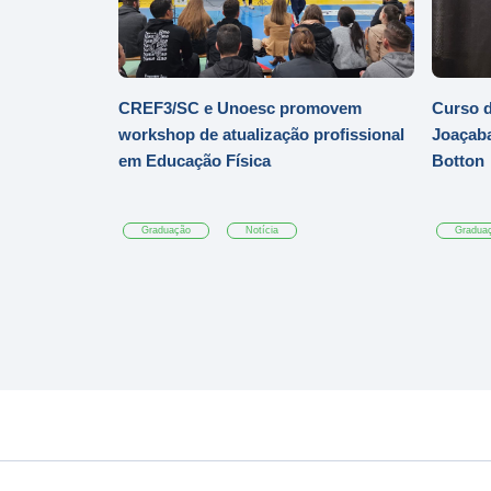
CREF3/SC e Unoesc promovem
Curso d
workshop de atualização profissional
Joaçaba
em Educação Física
Botton
Graduação
Notícia
Gradua