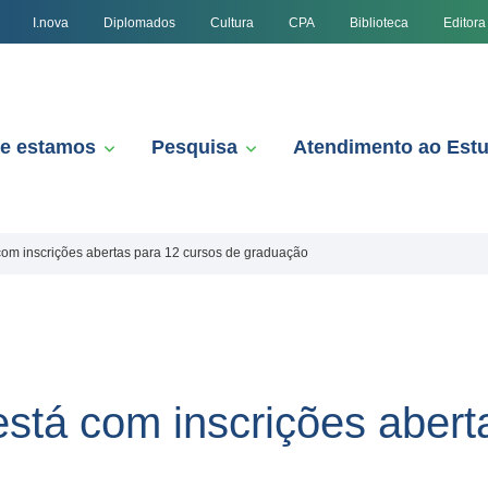
I.nova
Diplomados
Cultura
CPA
Biblioteca
Editora
e estamos
Pesquisa
Atendimento ao Est
 com inscrições abertas para 12 cursos de graduação
está com inscrições abert