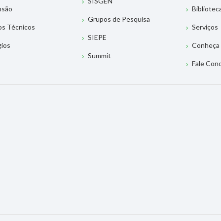
SISGEN
nsão
Bibliotec
Grupos de Pesquisa
os Técnicos
Serviços
SIEPE
gios
Conheça 
Summit
Fale Con