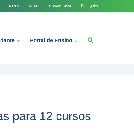
Português
Rádio
Museu
Unoesc Store
udante
Portal de Ensino
as para 12 cursos