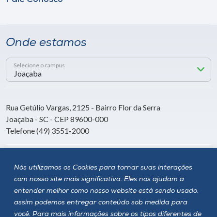
Onde estamos
Selecione o campus
Rua Getúlio Vargas, 2125 - Bairro Flor da Serra
Joaçaba - SC - CEP 89600-000
Telefone (49) 3551-2000
Siga a Unoesc
Nós utilizamos os Cookies para tornar suas interações
com nosso site mais significativa. Eles nos ajudam a
entender melhor como nosso website está sendo usado,
assim podemos entregar conteúdo sob medida para
você. Para mais informações sobre os tipos diferentes de