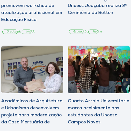
promovem workshop de
Unoesc Joaçaba realiza 2ª
atualização profissional em
Cerimônia do Botton
Educação Física
Graduação
Notícia
Graduação
Notícia
Acadêmicos de Arquitetura
Quarto Arraiá Universitário
e Urbanismo desenvolvem
marca acolhimento aos
projeto para modernização
estudantes da Unoesc
da Casa Mortuária de
Campos Novos
Tangará