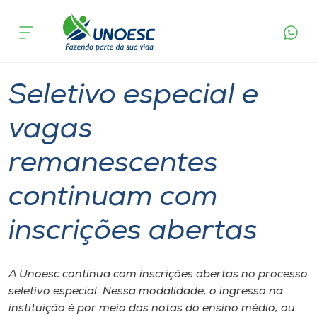
Página
O que
Seletivo especial e vagas remanescentes
inicial
acontece
continuam com inscrições abertas
Cursos
Graduação
Seletivo Unoesc
Onde estamos
Seletivo especial e
Pesquisa
vagas
remanescentes
Atendimento ao Estudante
continuam com
Portal de Ensino
inscrições abertas
A
Unoesc
A Unoesc continua com inscrições abertas no processo
seletivo especial. Nessa modalidade, o ingresso na
Internacionalização
instituição é por meio das notas do ensino médio, ou