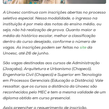
Museu
A Unoesc continua com inscrições abertas no processo
Unoesc
seletivo especial. Nessa modalidade, o ingresso na
Store
instituição é por meio das notas do ensino médio, ou
seja, não há realização de prova. Quanto maior a
média do histórico escolar, melhor a classificação
dentro do curso desejado, conforme o número de
Selecione
vagas. As inscrições podem ser feitas no
site
da
o idioma
Unoesc, até 26 de junho.
São vagas destinadas aos cursos de Administração
(Joaçaba), Arquitetura e Urbanismo (Chapecó),
A+
Engenharia Civil (Chapecó) e Superior em Tecnologia
A-
em Processos Gerenciais (Educação a Distância). Vale
ressaltar, que os cursos a distância da Unoesc são
reconhecidos pelo MEC e tem a mesma validade de um
diploma obtido em curso presencial.
Após preencher o requerimento de inscrição,