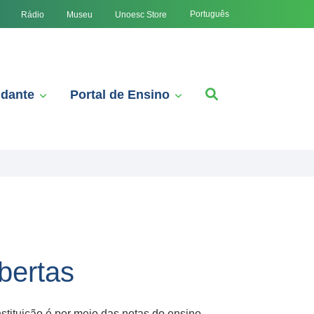
Português
Rádio
Museu
Unoesc Store
udante
Portal de Ensino
bertas
stituição é por meio das notas do ensino