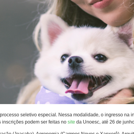
rocesso seletivo especial. Nessa modalidade, o ingresso na in
s inscrições podem ser feitas no
site
da Unoesc, até 26 de junho
ração (Joaçaba), Agronomia (Campos Novos e Xanxerê), Arquit