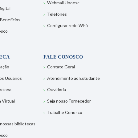
Webmail Unoesc
igital
Telefones
 Benefícios
Configurar rede Wi-fi
osco
TECA
FALE CONOSCO
tação
Contato Geral
os Usuários
Atendimento ao Estudante
nciona
Ouvidoria
a Virtual
Seja nosso Fornecedor
Trabalhe Conosco
nossas bibliotecas
osco