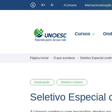
A+
A-
A Unoesc
Internacionalização
Cursos
Ond
Página inicial
O que acontece
Seletivo Especial conti
Graduação
Seletivo Unoesc
Seletivo Especial 
A Unoesc continua com inscrições abertas no p