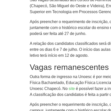
(Chapecó, São Miguel do Oeste e Videira), E
Superior em Tecnologia em Processos Gerenci
Após preencher o requerimento de inscrição, 
juntamente com o histórico escolar do ensino
poderá ser feita até 27 de junho.
A relação dos candidatos classificados será di
entre os dias 6 e 7 de julho. O início das au
letivo terá início em 12 de agosto.
Vagas remanescentes
Outra forma de ingresso na Unoesc é por mei
Física Bacharelado, Educação Física Licencia
Unoesc Chapecó. No
site
é possível fazer a i
A classificação dos candidatos é feita a parti
Após preencher o requerimento de inscrição, 
campus
, juntamente com o histórico escolar 