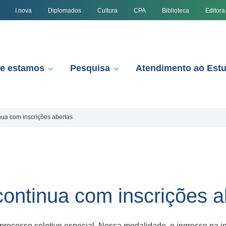
I.nova
Diplomados
Cultura
CPA
Biblioteca
Editora
e estamos
Pesquisa
Atendimento ao Est
nua com inscrições abertas
continua com inscrições a
rocesso seletivo especial. Nessa modalidade, o ingresso na in