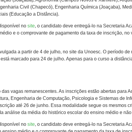
ngenharia Civil (Chapecó), Engenharia Química (Joaçaba), Med
ais (Educação a Distância).
disponível no
site
, o candidato deve entregá-lo na Secretaria 
 médio e o comprovante de pagamento da taxa de inscrição, no
vulgada a partir de 4 de julho, no site da Unoesc. O período de
las está marcado para 24 de julho. Apenas para o curso a distân
o das vagas remanescentes. As inscrições estão abertas para 
tura, Engenharia de Computação, Psicologia e Sistemas de Inf
nscrição até 26 de junho. Essa modalidade segue os mesmos cri
r da análise da média do histórico escolar do ensino médio e não
disponível no
site
, o candidato deve entregá-lo na Secretaria 
do ensino médio e o comprovante de pagamento da taxa de inscri