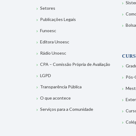
Sist
Setores
Como
Publicações Legais
Bolsa
Funoesc
Editora Unoesc
Rádio Unoesc
CURS
CPA – Comissão Própria de Avaliação
Grad
LGPD
Pós-
Transparência Pública
Mest
O que acontece
Exte
Serviços para a Comunidade
Curs
Colé