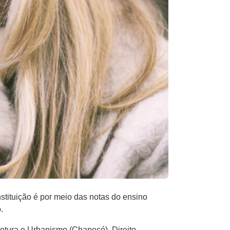
stituição é por meio das notas do ensino
.
etura e Urbanismo (Chapecó), Direito