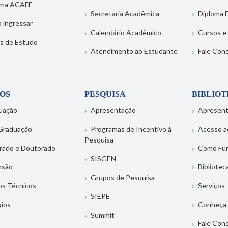
ema ACAFE
Secretaria Acadêmica
Diploma D
 ingressar
Calendário Acadêmico
Cursos e
s de Estudo
Atendimento ao Estudante
Fale Con
OS
PESQUISA
BIBLIO
uação
Apresentação
Apresen
Graduação
Programas de Incentivo à
Acesso a
Pesquisa
rado e Doutorado
Como Fu
SISGEN
nsão
Bibliotec
Grupos de Pesquisa
os Técnicos
Serviços
SIEPE
gios
Conheça 
Summit
Fale Con