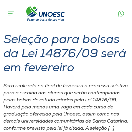
Página
O que
Seleção para bolsas da Lei 14876/09 será
inicial
acontece
em fevereiro
Cursos
Graduação
Joaçaba
Onde estamos
Seleção para bolsas
Pesquisa
da Lei 14876/09 será
em fevereiro
Atendimento ao Estudante
Portal de Ensino
Será realizado no final de fevereiro o processo seletivo
para a escolha dos alunos que serão contemplados
pelas bolsas de estudo criadas pela Lei 14876/09.
A
Haverá pelo menos uma vaga em cada curso de
Unoesc
graduação oferecido pela Unoesc, assim como nas
demais universidades comunitárias de Santa Catarina,
Internacionalização
conforme previsto pela lei já citada. A seleção […]