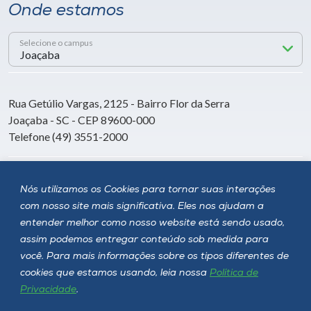
Onde estamos
Selecione o campus
Rua Getúlio Vargas, 2125 - Bairro Flor da Serra
Joaçaba - SC - CEP 89600-000
Telefone (49) 3551-2000
Siga a Unoesc
Nós utilizamos os Cookies para tornar suas interações
com nosso site mais significativa. Eles nos ajudam a
entender melhor como nosso website está sendo usado,
assim podemos entregar conteúdo sob medida para
você. Para mais informações sobre os tipos diferentes de
cookies que estamos usando, leia nossa
Política de
Privacidade
.