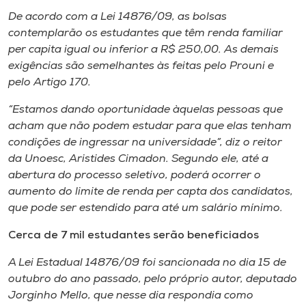
Museu
De acordo com a Lei 14876/09, as bolsas
contemplarão os estudantes que têm renda familiar
Unoesc
per capita igual ou inferior a R$ 250,00. As demais
Store
exigências são semelhantes às feitas pelo Prouni e
pelo Artigo 170.
“Estamos dando oportunidade àquelas pessoas que
acham que não podem estudar para que elas tenham
Selecione
o idioma
condições de ingressar na universidade”, diz o reitor
da Unoesc, Aristides Cimadon. Segundo ele, até a
abertura do processo seletivo, poderá ocorrer o
aumento do limite de renda per capta dos candidatos,
A+
que pode ser estendido para até um salário mínimo.
A-
Cerca de 7 mil estudantes serão beneficiados
A Lei Estadual 14876/09 foi sancionada no dia 15 de
outubro do ano passado, pelo próprio autor, deputado
Jorginho Mello, que nesse dia respondia como