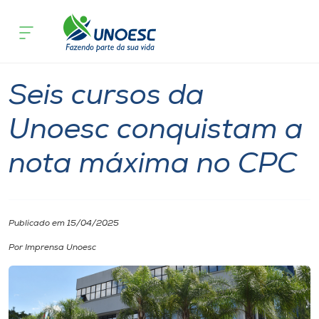
Página inicial
O que acontece
Seis cursos da Unoesc conquistam a 
Cursos
Graduação
Notícia
Onde estamos
Seis cursos da
Pesquisa
Unoesc conquistam a
nota máxima no CPC
Atendimento ao Estudante
Portal de Ensino
Publicado em 15/04/2025
A
Por Imprensa Unoesc
Unoesc
Internacionalização