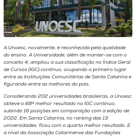
I.nova
Diplomados
A Unoesc, novamente, é reconhecida pela qualidade
Cultura
do ensino. A Universidade, além de manter-se com o
conceito 4, ampliou a sua classificação no Índice Geral
CPA
de Cursos (IGC) contínuo, ocupando o primeiro lugar
entre as Instituições Comunitárias de Santa Catarina e
figurando entre as melhores do país.
Biblioteca
Considerando 202 universidades brasileiras, a Unoesc
Editora
obteve o 68º melhor resultado no IGC contínuo,
subindo 16 posições em comparação com a edição de
2022. Em Santa Catarina, no ranking das 13
Rádio
universidades, ficou com o quarto melhor resultado. E
a nível da Associação Catarinense das Fundações