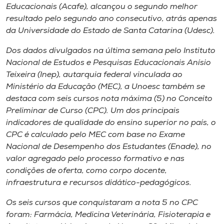
Museu
Educacionais (Acafe), alcançou o segundo melhor
resultado pelo segundo ano consecutivo, atrás apenas
da Universidade do Estado de Santa Catarina (Udesc).
Unoesc
Store
Dos dados divulgados na última semana pelo Instituto
Nacional de Estudos e Pesquisas Educacionais Anísio
Teixeira (Inep), autarquia federal vinculada ao
Ministério da Educação (MEC), a Unoesc também se
Selecione
destaca com seis cursos nota máxima (5) no Conceito
o idioma
Preliminar de Curso (CPC). Um dos principais
indicadores de qualidade do ensino superior no país, o
CPC é calculado pelo MEC com base no Exame
Nacional de Desempenho dos Estudantes (Enade), no
A+
valor agregado pelo processo formativo e nas
A-
condições de oferta, como corpo docente,
infraestrutura e recursos didático-pedagógicos.
Os seis cursos que conquistaram a nota 5 no CPC
foram: Farmácia, Medicina Veterinária, Fisioterapia e