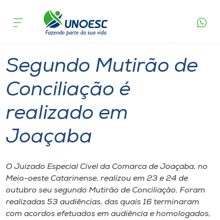
Página
O que
Segundo Mutirão de Conciliação é
inicial
acontece
realizado em Joaçaba
Cursos
Graduação
Joaçaba
Onde estamos
Segundo Mutirão de
Pesquisa
Conciliação é
realizado em
Atendimento ao Estudante
Joaçaba
Portal de Ensino
O Juizado Especial Cível da Comarca de Joaçaba, no
A
Meio-oeste Catarinense, realizou em 23 e 24 de
Unoesc
outubro seu segundo Mutirão de Conciliação. Foram
realizadas 53 audiências, das quais 16 terminaram
Internacionalização
com acordos efetuados em audiência e homologados,