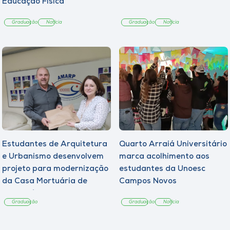
Educação Física
Graduação
Notícia
Graduação
Notícia
Estudantes de Arquitetura
Quarto Arraiá Universitário
e Urbanismo desenvolvem
marca acolhimento aos
projeto para modernização
estudantes da Unoesc
da Casa Mortuária de
Campos Novos
Tangará
Graduação
Graduação
Notícia