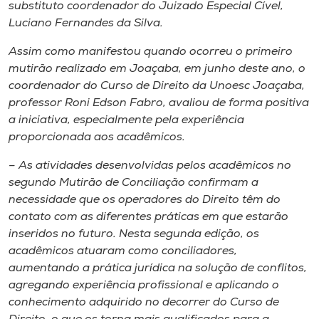
Museu
substituto coordenador do Juizado Especial Cível,
Luciano Fernandes da Silva.
Unoesc
Assim como manifestou quando ocorreu o primeiro
Store
mutirão realizado em Joaçaba, em junho deste ano, o
coordenador do Curso de Direito da Unoesc Joaçaba,
professor Roni Edson Fabro, avaliou de forma positiva
a iniciativa, especialmente pela experiência
Selecione
proporcionada aos acadêmicos.
o idioma
– As atividades desenvolvidas pelos acadêmicos no
segundo Mutirão de Conciliação confirmam a
necessidade que os operadores do Direito têm do
A+
contato com as diferentes práticas em que estarão
A-
inseridos no futuro. Nesta segunda edição, os
acadêmicos atuaram como conciliadores,
aumentando a prática jurídica na solução de conflitos,
agregando experiência profissional e aplicando o
conhecimento adquirido no decorrer do Curso de