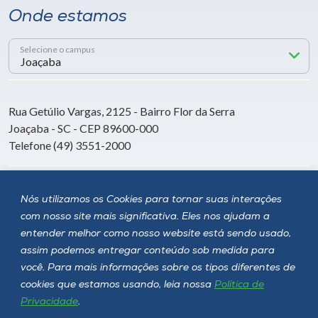
Onde estamos
Selecione o campus
Rua Getúlio Vargas, 2125 - Bairro Flor da Serra
Joaçaba - SC - CEP 89600-000
Telefone (49) 3551-2000
Siga a Unoesc
Nós utilizamos os Cookies para tornar suas interações
com nosso site mais significativa. Eles nos ajudam a
entender melhor como nosso website está sendo usado,
assim podemos entregar conteúdo sob medida para
você. Para mais informações sobre os tipos diferentes de
cookies que estamos usando, leia nossa
Política de
Privacidade
.