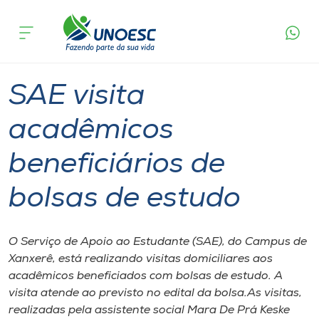
Página
O que
SAE visita acadêmicos beneficiários de
inicial
acontece
bolsas de estudo
Cursos
Graduação
Xanxerê
Onde estamos
SAE visita
Pesquisa
acadêmicos
beneficiários de
Atendimento ao Estudante
bolsas de estudo
Portal de Ensino
O Serviço de Apoio ao Estudante (SAE), do Campus de
A
Xanxerê, está realizando visitas domiciliares aos
Unoesc
acadêmicos beneficiados com bolsas de estudo. A
visita atende ao previsto no edital da bolsa.As visitas,
Internacionalização
realizadas pela assistente social Mara De Prá Keske