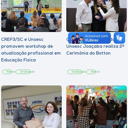
CREF3/SC e Unoesc
Curso de Psicologia da
promovem workshop de
Unoesc Joaçaba realiza 2ª
atualização profissional em
Cerimônia do Botton
Educação Física
Notícia
Graduação
Graduação
Notícia