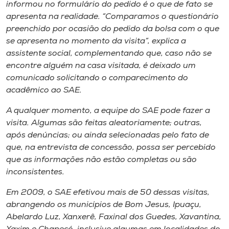
Museu
informou no formulário do pedido é o que de fato se
apresenta na realidade. “Comparamos o questionário
preenchido por ocasião do pedido da bolsa com o que
Unoesc
se apresenta no momento da visita”, explica a
Store
assistente social, complementando que, caso não se
encontre alguém na casa visitada, é deixado um
comunicado solicitando o comparecimento do
acadêmico ao SAE.
Selecione
o idioma
A qualquer momento, a equipe do SAE pode fazer a
visita. Algumas são feitas aleatoriamente; outras,
após denúncias; ou ainda selecionadas pelo fato de
que, na entrevista de concessão, possa ser percebido
A+
que as informações não estão completas ou são
A-
inconsistentes.
Em 2009, o SAE efetivou mais de 50 dessas visitas,
abrangendo os municípios de Bom Jesus, Ipuaçu,
Abelardo Luz, Xanxerê, Faxinal dos Guedes, Xavantina,