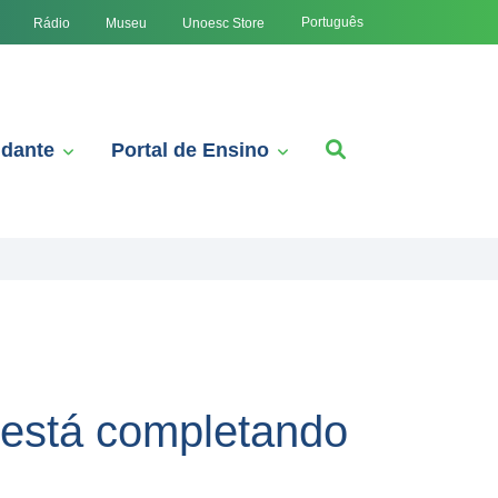
Português
Rádio
Museu
Unoesc Store
udante
Portal de Ensino
 está completando