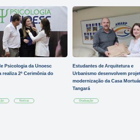
e Psicologia da Unoesc
Estudantes de Arquitetura e
 realiza 2ª Cerimônia do
Urbanismo desenvolvem projet
modernização da Casa Mortuár
Tangará
ção
Notícia
Graduação