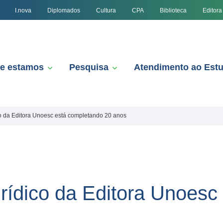
I.nova
Diplomados
Cultura
CPA
Biblioteca
Editora
e estamos
Pesquisa
Atendimento ao Est
o da Editora Unoesc está completando 20 anos
rídico da Editora Unoesc