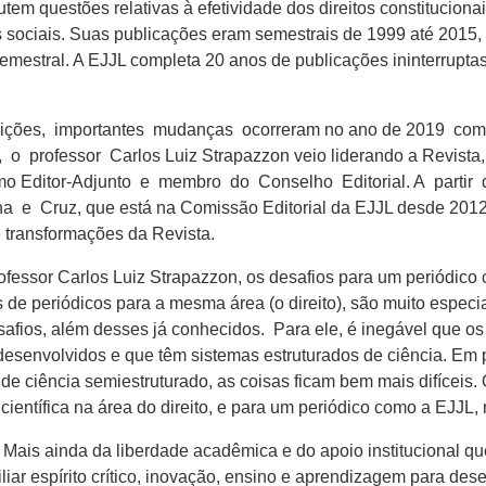
utem questões relativas à efetividade dos direitos constitucion
tos sociais. Suas publicações eram semestrais de 1999 até 2015,
estral. A EJJL completa 20 anos de publicações ininterruptas
uições, importantes mudanças ocorreram no ano de 2019 com
professor Carlos Luiz Strapazzon veio liderando a Revista,
 Editor-Adjunto e membro do Conselho Editorial. A partir 
 e Cruz, que está na Comissão Editorial da EJJL desde 2012
 transformações da Revista.
rofessor Carlos Luiz Strapazzon, os desafios para um periódico
de periódicos para a mesma área (o direito), são muito especia
afios, além desses já conhecidos. Para ele, é inegável que os 
 desenvolvidos e que têm sistemas estruturados de ciência. Em 
de ciência semiestruturado, as coisas ficam bem mais difíceis.
ientífica na área do direito, e para um periódico como a EJJL
Mais ainda da liberdade acadêmica e do apoio institucional que
liar espírito crítico, inovação, ensino e aprendizagem para de