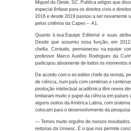
Miguel do Oeste, SC. Publica artigos que disc
especial ênfase para os direitos civis e direi
2016 e desde 2019 passou a ser novamente sem
pelos critérios da Capes – A1.
Quanto à sua Equipe Editorial e suas atrib
Desde que assumiu essa função, em 2012, o 
chefia. Contudo, permaneceu na equipe como
professor Marco Aurélio Rodrigues da Cunha
participou ativamente de todos os momentos e
De acordo com o ex-editor chefe da revista, p
de ciência, num país com centenas e centenas 
produção intelectual acadêmica têm novos des
limitaram muito o papel da ciência em países
alguns outros da América Latina, com sistema 
colocam para o desenvolvimento da pesquisa c
— Temos muito orgulho de nossos resultados. 
reitorias da Unoesc. É o que nos permite conci