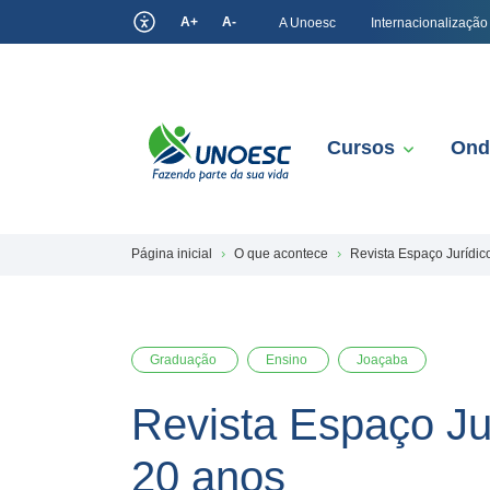
A+
A-
A Unoesc
Internacionalização
Cursos
Ond
Página inicial
O que acontece
Revista Espaço Jurídic
Graduação
Ensino
Joaçaba
Revista Espaço Ju
20 anos