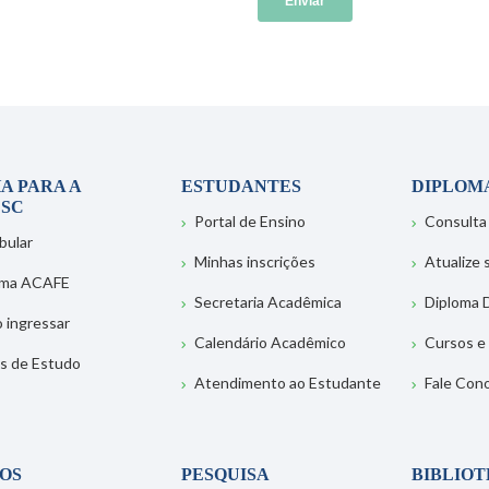
A PARA A
ESTUDANTES
DIPLOM
SC
Portal de Ensino
Consulta
bular
Minhas inscrições
Atualize
ema ACAFE
Secretaria Acadêmica
Diploma D
 ingressar
Calendário Acadêmico
Cursos e
s de Estudo
Atendimento ao Estudante
Fale Con
OS
PESQUISA
BIBLIO