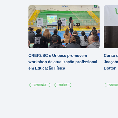
CREF3/SC e Unoesc promovem
Curso d
workshop de atualização profissional
Joaçaba
em Educação Física
Botton
Graduação
Notícia
Gradua