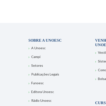
SOBRE A UNOESC
VENH
UNOE
A Unoesc
Vesti
Campi
Sist
Setores
Como
Publicações Legais
Bolsa
Funoesc
Editora Unoesc
Rádio Unoesc
CURS