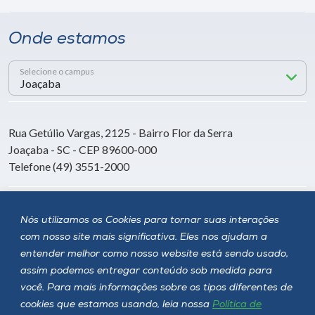
Onde estamos
Selecione o campus
Rua Getúlio Vargas, 2125 - Bairro Flor da Serra
Joaçaba - SC - CEP 89600-000
Telefone (49) 3551-2000
Siga a Unoesc
Nós utilizamos os Cookies para tornar suas interações
com nosso site mais significativa. Eles nos ajudam a
entender melhor como nosso website está sendo usado,
assim podemos entregar conteúdo sob medida para
você. Para mais informações sobre os tipos diferentes de
cookies que estamos usando, leia nossa
Política de