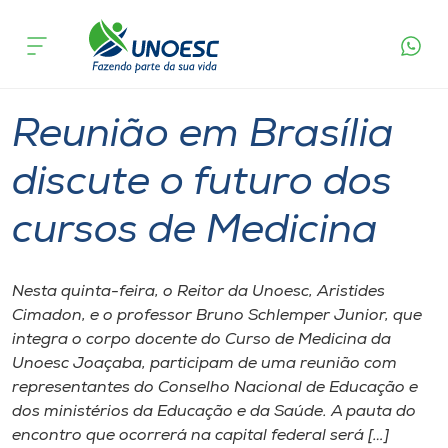
Página
O que
Reunião em Brasília discute o futuro dos
inicial
acontece
cursos de Medicina
Cursos
Graduação
Onde estamos
Reunião em Brasília
Pesquisa
discute o futuro dos
cursos de Medicina
Atendimento ao Estudante
Portal de Ensino
Nesta quinta-feira, o Reitor da Unoesc, Aristides
Cimadon, e o professor Bruno Schlemper Junior, que
integra o corpo docente do Curso de Medicina da
A
Unoesc Joaçaba, participam de uma reunião com
Unoesc
representantes do Conselho Nacional de Educação e
dos ministérios da Educação e da Saúde. A pauta do
Internacionalização
encontro que ocorrerá na capital federal será […]