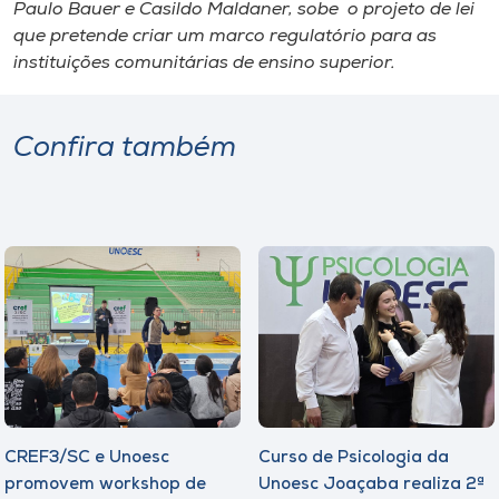
Museu
Paulo Bauer e Casildo Maldaner, sobe o projeto de lei
que pretende criar um marco regulatório para as
instituições comunitárias de ensino superior.
Unoesc
Store
Confira também
Selecione
o idioma
A+
A-
CREF3/SC e Unoesc
Curso de Psicologia da
promovem workshop de
Unoesc Joaçaba realiza 2ª