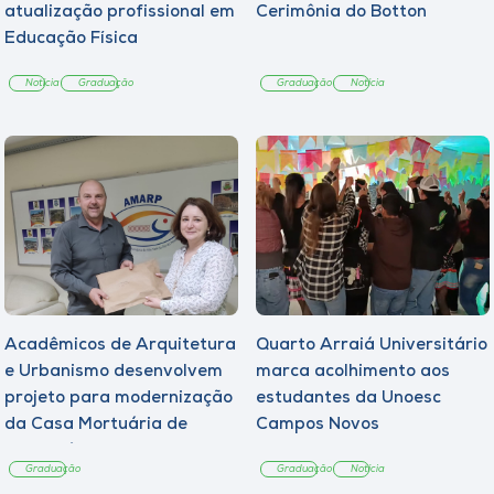
atualização profissional em
Cerimônia do Botton
Educação Física
Notícia
Graduação
Graduação
Notícia
Acadêmicos de Arquitetura
Quarto Arraiá Universitário
e Urbanismo desenvolvem
marca acolhimento aos
projeto para modernização
estudantes da Unoesc
da Casa Mortuária de
Campos Novos
Tangará
Graduação
Graduação
Notícia