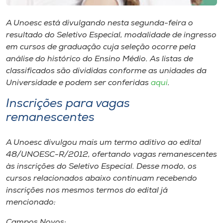
Museu
A Unoesc está divulgando nesta segunda-feira o
Unoesc
resultado do Seletivo Especial, modalidade de ingresso
em cursos de graduação cuja seleção ocorre pela
Store
análise do histórico do Ensino Médio. As listas de
classificados são divididas conforme as unidades da
Universidade e podem ser conferidas
aqui
.
Selecione
Inscrições para vagas
o idioma
remanescentes
A Unoesc divulgou mais um termo aditivo ao edital
A+
48/UNOESC-R/2012, ofertando vagas remanescentes
A-
às inscrições do Seletivo Especial. Desse modo, os
cursos relacionados abaixo continuam recebendo
inscrições nos mesmos termos do edital já
mencionado:
Campos Novos: