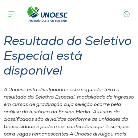
Página
O que
Resultado do Seletivo Especial está
inicial
acontece
disponível
Cursos
Graduação
Onde estamos
Resultado do Seletivo
Pesquisa
Especial está
disponível
Atendimento ao Estudante
Portal de Ensino
A Unoesc está divulgando nesta segunda-feira o
resultado do Seletivo Especial, modalidade de ingresso
em cursos de graduação cuja seleção ocorre pela
A
análise do histórico do Ensino Médio. As listas de
Unoesc
classificados são divididas conforme as unidades da
Universidade e podem ser conferidas aqui. Inscrições
Internacionalização
para vagas remanescentes A Unoesc divulgou mais