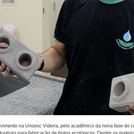
olvimento na Unoesc Videira, pelo acadêmico da nona fase do c
ustriais para fabricação de tijolos ecológicos. Dentre os materia