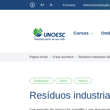
A+
A-
A Unoesc
Internacionalização
Cursos
Ond
Página inicial
O que acontece
Resíduos industriais sã
Graduação
Geral
Videira
Resíduos industria
Um projeto de iniciação científica em desenv