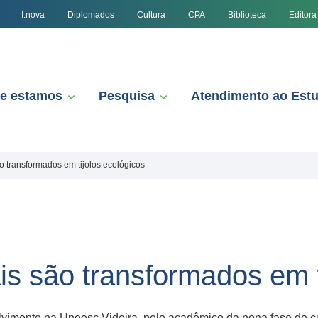
I.nova
Diplomados
Cultura
CPA
Biblioteca
Editora
e estamos
Pesquisa
Atendimento ao Est
o transformados em tijolos ecológicos
is são transformados em t
olvimento na Unoesc Videira, pelo acadêmico da nona fase do c