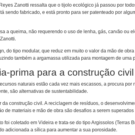
es Zanotti ressalta que o tijolo ecológico já passou por todos
está sendo fabricado, e está pronto para ser patenteado por al
ensa a queima, não requerendo o uso de lenha, gás, carvão ou e
Zanotti.
ign, do tipo modular, que reduz em muito o valor da mão de obra
duzindo também a argamassa utilizada para montagem de uma 
a-prima para a construção civil
 recursos naturais estão cada vez mais escassos, a procura por
e, são alternativas de sustentabilidade.
 construção civil. A reciclagem de resíduos, o desenvolvimen
ção de materiais e mão de obra são desafios a serem superado
 foi coletado em Videira e trata-se do tipo Argissolos (Terras 
ndo adicionada a sílica para aumentar a sua porosidade.