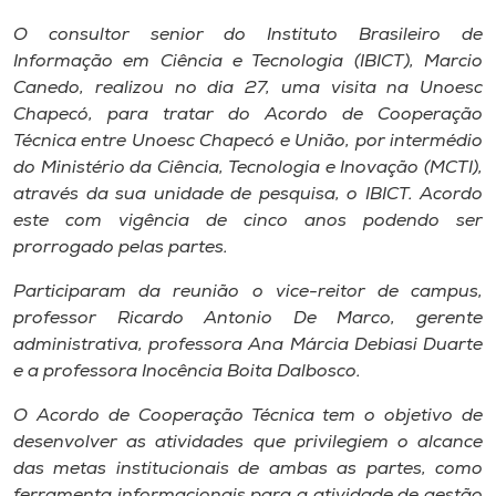
Museu
O consultor senior do Instituto Brasileiro de
Informação em Ciência e Tecnologia (IBICT), Marcio
Unoesc
Canedo, realizou no dia 27, uma visita na Unoesc
Store
Chapecó, para tratar do Acordo de Cooperação
Técnica entre Unoesc Chapecó e União, por intermédio
do Ministério da Ciência, Tecnologia e Inovação (MCTI),
através da sua unidade de pesquisa, o IBICT. Acordo
Selecione
este com vigência de cinco anos podendo ser
o idioma
prorrogado pelas partes.
Participaram da reunião o vice-reitor de campus,
professor Ricardo Antonio De Marco, gerente
A+
administrativa, professora Ana Márcia Debiasi Duarte
A-
e a professora Inocência Boita Dalbosco.
O Acordo de Cooperação Técnica tem o objetivo de
desenvolver as atividades que privilegiem o alcance
das metas institucionais de ambas as partes, como
ferramenta informacionais para a atividade de gestão