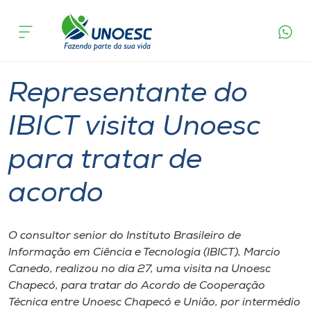
Página
O que
Representante do IBICT visita Unoesc para
inicial
acontece
tratar de acordo
Cursos
Graduação
Inovação
Chapecó
Onde estamos
Representante do
Pesquisa
IBICT visita Unoesc
para tratar de
Atendimento ao Estudante
acordo
Portal de Ensino
O consultor senior do Instituto Brasileiro de
A
Informação em Ciência e Tecnologia (IBICT), Marcio
Unoesc
Canedo, realizou no dia 27, uma visita na Unoesc
Chapecó, para tratar do Acordo de Cooperação
Internacionalização
Técnica entre Unoesc Chapecó e União, por intermédio