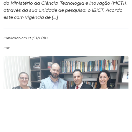
do Ministério da Ciência, Tecnologia e Inovação (MCTI),
através da sua unidade de pesquisa, o IBICT. Acordo
I.nova
este com vigência de […]
Diplomados
Publicado em 29/11/2018
Cultura
Por
CPA
Biblioteca
Editora
Rádio