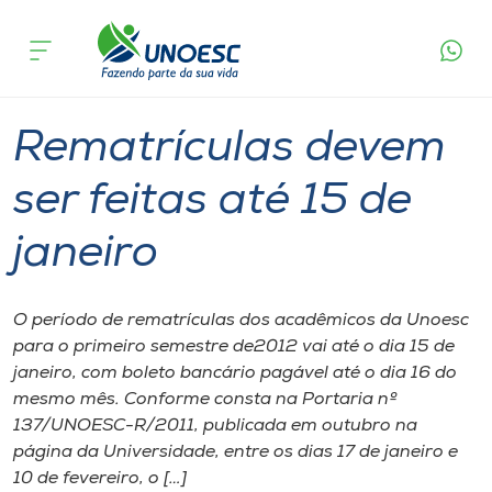
Página
O que
Rematrículas devem ser feitas até 15 de
inicial
acontece
janeiro
Cursos
Graduação
Onde estamos
Rematrículas devem
Pesquisa
ser feitas até 15 de
janeiro
Atendimento ao Estudante
Portal de Ensino
O período de rematrículas dos acadêmicos da Unoesc
para o primeiro semestre de2012 vai até o dia 15 de
janeiro, com boleto bancário pagável até o dia 16 do
A
mesmo mês. Conforme consta na Portaria nº
Unoesc
137/UNOESC-R/2011, publicada em outubro na
página da Universidade, entre os dias 17 de janeiro e
Internacionalização
10 de fevereiro, o […]