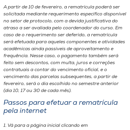
Museu
A partir de 10 de fevereiro, a rematrícula poderá ser
solicitada mediante requerimento específico disponível
Unoesc
no setor de protocolo, com a devida justificativa do
Store
atraso a ser avaliada pelo coordenador do curso. Em
caso de o requerimento ser deferido, a rematrícula
será efetuada para aqueles componentes e atividades
acadêmicas ainda passíveis de aproveitamento e
Selecione
frequência. Nesse caso, o pagamento também será
o idioma
feito sem descontos, com multa, juros e correções
contratuais a contar do vencimento oficial, e o
vencimento das parcelas subsequentes, a partir de
fevereiro, será o dia escolhido no semestre anterior
A+
(dia 10, 17 ou 30 de cada mês).
A-
Passos para efetuar a rematrícula
pela internet
1. Vá para a página inicial clicando em