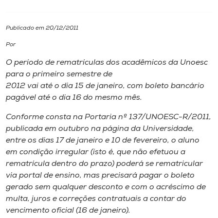
I.nova
Publicado em 20/12/2011
Por
Diplomados
O período de rematrículas dos acadêmicos da Unoesc
para o primeiro semestre de
Cultura
2012 vai até o dia 15 de janeiro, com boleto bancário
pagável até o dia 16 do mesmo mês.
CPA
Conforme consta na Portaria nº 137/UNOESC-R/2011,
publicada em outubro na página da Universidade,
Biblioteca
entre os dias 17 de janeiro e 10 de fevereiro, o aluno
em condição irregular (isto é, que não efetuou a
rematrícula dentro do prazo) poderá se rematricular
Editora
via portal de ensino, mas precisará pagar o boleto
gerado sem qualquer desconto e com o acréscimo de
Rádio
multa, juros e correções contratuais a contar do
vencimento oficial (16 de janeiro).