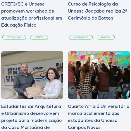
CREF3/SC e Unoesc
Curso de Psicologia da
promovem workshop de
Unoesc Joaçaba realiza 2ª
atualização profissional em
Cerimônia do Botton
Educação Física
Graduação
Notícia
Graduação
Notícia
Estudantes de Arquitetura
Quarto Arraiá Universitário
e Urbanismo desenvolvem
marca acolhimento aos
projeto para modernização
estudantes da Unoesc
da Casa Mortuária de
Campos Novos