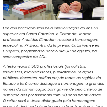
Museu
Unoesc
Store
Um dos protagonistas pela interiorização do ensino
superior em Santa Catarina, o Reitor da Unoesc,
professor Aristides Cimadon, receberá homenagem
especial no 7º Encontro da Imprensa Catarinense em
Selecione
o idioma
Chapecó, programado para o dia 02 de agosto, na
sede campestre da CDL.
A festa reunirá 500 profissionais (jornalistas,
A+
radialistas, radiodifusores, publicitários, relações
A-
públicas, docentes, mídias etc) de todas as regiões do
Estado e terá como destaque a homenagem a grandes
nomes da comunicação barriga-verde pelo critério de
distinção aos profissionais com 50 anos na atividade.
O reitor será o único distinguido pela homenagem
especial, destinada às lideranças de outras áreas, fora