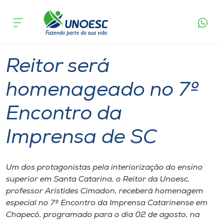
Página
O que
Reitor será homenageado no 7º Encontro
inicial
acontece
da Imprensa de SC
Cursos
Graduação
Reitoria
Onde estamos
Reitor será
Pesquisa
homenageado no 7º
Encontro da
Atendimento ao Estudante
Imprensa de SC
Portal de Ensino
Um dos protagonistas pela interiorização do ensino
A
superior em Santa Catarina, o Reitor da Unoesc,
Unoesc
professor Aristides Cimadon, receberá homenagem
especial no 7º Encontro da Imprensa Catarinense em
Internacionalização
Chapecó, programado para o dia 02 de agosto, na