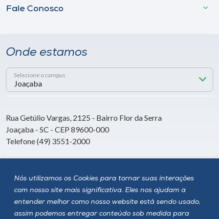
Fale Conosco
Onde estamos
Selecione o campus
Rua Getúlio Vargas, 2125 - Bairro Flor da Serra
Joaçaba - SC - CEP 89600-000
Telefone (49) 3551-2000
Siga a Unoesc
Nós utilizamos os Cookies para tornar suas interações
com nosso site mais significativa. Eles nos ajudam a
entender melhor como nosso website está sendo usado,
assim podemos entregar conteúdo sob medida para