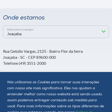
Onde estamos
Selecione o campus
Rua Getúlio Vargas, 2125 - Bairro Flor da Serra
Joaçaba - SC - CEP 89600-000
Telefone (49) 3551-2000
Siga a Unoesc
Nós utilizamos os Cookies para tornar suas interações
com nosso site mais significativa. Eles nos ajudam a
entender melhor como nosso website está sendo usado,
assim podemos entregar conteúdo sob medida para
você. Para mais informações sobre os tipos diferentes de