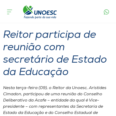
Página
O que
Reitor participa de reunião com secretário de
inicial
acontece
Estado da Educação
Cursos
Graduação
Onde estamos
Reitor participa de
Pesquisa
reunião com
secretário de Estado
Atendimento ao Estudante
da Educação
Portal de Ensino
Nesta terça-feira (09), o Reitor da Unoesc, Aristides
A
Cimadon, participou de uma reunião do Conselho
Unoesc
Deliberativo da Acafe – entidade da qual é Vice-
presidente – com representantes da Secretaria de
Internacionalização
Estado da Educação e do Conselho Estadual de