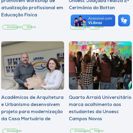
promovem workshop de
Unoesc Joaçaba realiza 2ª
atualização profissional em
Cerimônia do Botton
Educação Física
Graduação
Notícia
Graduação
Notícia
Acadêmicos de Arquitetura
Quarto Arraiá Universitário
e Urbanismo desenvolvem
marca acolhimento aos
projeto para modernização
estudantes da Unoesc
da Casa Mortuária de
Campos Novos
Tangará
Graduação
Graduação
Notícia