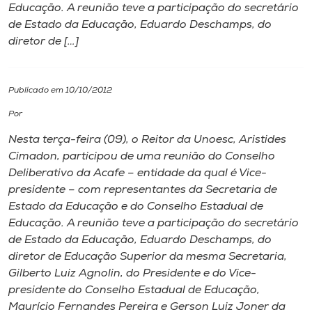
Educação. A reunião teve a participação do secretário
de Estado da Educação, Eduardo Deschamps, do
I.nova
diretor de […]
Diplomados
Publicado em 10/10/2012
Cultura
Por
Nesta terça-feira (09), o Reitor da Unoesc, Aristides
CPA
Cimadon, participou de uma reunião do Conselho
Deliberativo da Acafe – entidade da qual é Vice-
presidente – com representantes da Secretaria de
Biblioteca
Estado da Educação e do Conselho Estadual de
Educação. A reunião teve a participação do secretário
Editora
de Estado da Educação, Eduardo Deschamps, do
diretor de Educação Superior da mesma Secretaria,
Gilberto Luiz Agnolin, do Presidente e do Vice-
Rádio
presidente do Conselho Estadual de Educação,
Maurício Fernandes Pereira e Gerson Luiz Joner da