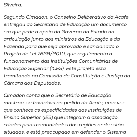
Museu
Silveira.
Segundo Cimadon, o Conselho Deliberativo da Acafe
Unoesc
entregou ao Secretário de Educação um documento
Store
em que pede o apoio do Governo do Estado na
articulação junto aos ministros da Educação e da
Fazenda para que seja aprovado e sancionado o
Projeto de Lei 7639/2010, que regulamenta o
Selecione
funcionamento das Instituições Comunitárias de
o idioma
Educação Superior (ICES). Este projeto está
tramitando na Comissão de Constituição e Justiça da
Câmara dos Deputados.
A+
Cimadon conta que o Secretário de Educação
A-
mostrou-se favorável ao pedido da Acafe, uma vez
que conhece as especificidades das Instituições de
Ensino Superior (IES) que integram a associação,
criadas pelas comunidades das regiões onde estão
situadas, e está preocupado em defender o Sistema