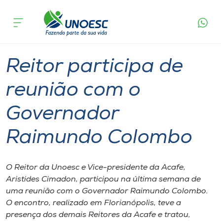
Página
O que
Reitor participa de reunião com o
inicial
acontece
Governador Raimundo Colombo
Cursos
Graduação
Onde estamos
Reitor participa de
Pesquisa
reunião com o
Governador
Atendimento ao Estudante
Raimundo Colombo
Portal de Ensino
O Reitor da Unoesc e Vice-presidente da Acafe,
A
Aristides Cimadon, participou na última semana de
Unoesc
uma reunião com o Governador Raimundo Colombo.
O encontro, realizado em Florianópolis, teve a
Internacionalização
presença dos demais Reitores da Acafe e tratou,