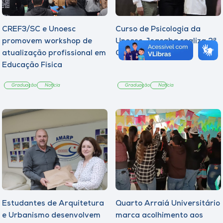
CREF3/SC e Unoesc
Curso de Psicologia da
promovem workshop de
Unoesc Joaçaba realiza 2ª
atualização profissional em
Cerimônia do Botton
Educação Física
Graduação
Notícia
Graduação
Notícia
Estudantes de Arquitetura
Quarto Arraiá Universitário
e Urbanismo desenvolvem
marca acolhimento aos