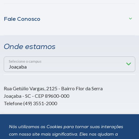
Fale Conosco
Onde estamos
Selecione o campus
Rua Getúlio Vargas, 2125 - Bairro Flor da Serra
Joaçaba - SC - CEP 89600-000
Telefone (49) 3551-2000
Siga a Unoesc
Nós utilizamos os Cookies para tornar suas interações
com nosso site mais significativa. Eles nos ajudam a