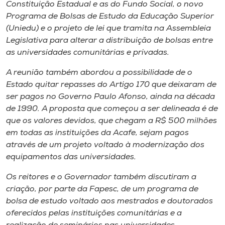
Museu
Constituição Estadual e as do Fundo Social, o novo
Programa de Bolsas de Estudo da Educação Superior
(Uniedu) e o projeto de lei que tramita na Assembleia
Unoesc
Legislativa para alterar a distribuição de bolsas entre
Store
as universidades comunitárias e privadas.
A reunião também abordou a possibilidade de o
Estado quitar repasses do Artigo 170 que deixaram de
Selecione
ser pagos no Governo Paulo Afonso, ainda na década
o idioma
de 1990. A proposta que começou a ser delineada é de
que os valores devidos, que chegam a R$ 500 milhões
em todas as instituições da Acafe, sejam pagos
através de um projeto voltado à modernização dos
A+
equipamentos das universidades.
A-
Os reitores e o Governador também discutiram a
criação, por parte da Fapesc, de um programa de
bolsa de estudo voltado aos mestrados e doutorados
oferecidos pelas instituições comunitárias e a