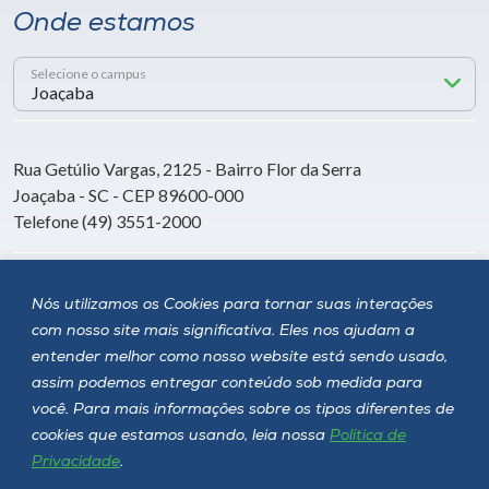
Onde estamos
Selecione o campus
Rua Getúlio Vargas, 2125 - Bairro Flor da Serra
Joaçaba - SC - CEP 89600-000
Telefone (49) 3551-2000
Siga a Unoesc
Nós utilizamos os Cookies para tornar suas interações
com nosso site mais significativa. Eles nos ajudam a
entender melhor como nosso website está sendo usado,
assim podemos entregar conteúdo sob medida para
você. Para mais informações sobre os tipos diferentes de
cookies que estamos usando, leia nossa
Política de
Privacidade
.