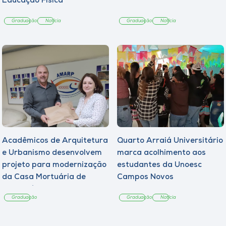
Educação Física
Graduação
Notícia
Graduação
Notícia
Acadêmicos de Arquitetura
Quarto Arraiá Universitário
e Urbanismo desenvolvem
marca acolhimento aos
projeto para modernização
estudantes da Unoesc
da Casa Mortuária de
Campos Novos
Tangará
Graduação
Graduação
Notícia