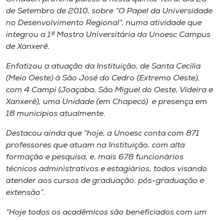
Museu
de Setembro de 2010, sobre “O Papel da Universidade
no Desenvolvimento Regional”, numa atividade que
Unoesc
integrou a 1ª Mostra Universitária da Unoesc Campus
de Xanxerê.
Store
Enfatizou a atuação da Instituição, de Santa Cecília
(Meio Oeste) à São José do Cedro (Extremo Oeste),
com 4 Campi (Joaçaba, São Miguel do Oeste, Videira e
Selecione
o idioma
Xanxerê), uma Unidade (em Chapecó) e presença em
18 municípios atualmente.
Destacou ainda que “hoje, a Unoesc conta com 871
professores que atuam na Instituição, com alta
A+
formação e pesquisa, e, mais 678 funcionários
A-
técnicos administrativos e estagiários, todos visando
atender aos cursos de graduação, pós-graduação e
extensão”.
“Hoje todos os acadêmicos são beneficiados com um