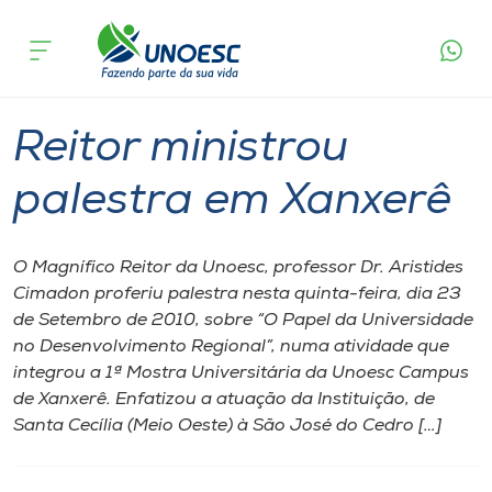
Página
O que
Reitor ministrou palestra em
inicial
acontece
Xanxerê
Cursos
Graduação
Xanxerê
Onde estamos
Reitor ministrou
Pesquisa
palestra em Xanxerê
Atendimento ao Estudante
O Magnífico Reitor da Unoesc, professor Dr. Aristides
Cimadon proferiu palestra nesta quinta-feira, dia 23
Portal de Ensino
de Setembro de 2010, sobre “O Papel da Universidade
no Desenvolvimento Regional”, numa atividade que
integrou a 1ª Mostra Universitária da Unoesc Campus
A
de Xanxerê. Enfatizou a atuação da Instituição, de
Unoesc
Santa Cecília (Meio Oeste) à São José do Cedro […]
Internacionalização