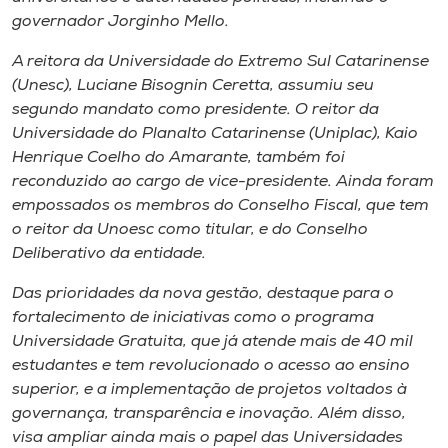
Museu
governador Jorginho Mello.
A reitora da Universidade do Extremo Sul Catarinense
Unoesc
(Unesc), Luciane Bisognin Ceretta, assumiu seu
Store
segundo mandato como presidente. O reitor da
Universidade do Planalto Catarinense (Uniplac), Kaio
Henrique Coelho do Amarante, também foi
reconduzido ao cargo de vice-presidente. Ainda foram
Selecione
empossados os membros do Conselho Fiscal, que tem
o idioma
o reitor da Unoesc como titular, e do Conselho
Deliberativo da entidade.
Das prioridades da nova gestão, destaque para o
A+
fortalecimento de iniciativas como o programa
A-
Universidade Gratuita, que já atende mais de 40 mil
estudantes e tem revolucionado o acesso ao ensino
superior, e a implementação de projetos voltados à
governança, transparência e inovação. Além disso,
visa ampliar ainda mais o papel das Universidades