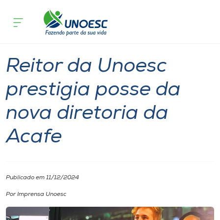
Página inicial
O que acontece
Reitor da Unoesc prestigia posse da n
Cursos
Graduação
Onde estamos
Reitor da Unoesc
Pesquisa
prestigia posse da
nova diretoria da
Atendimento ao Estudante
Acafe
Portal de Ensino
A
Publicado em 11/12/2024
Unoesc
Por Imprensa Unoesc
Internacionalização