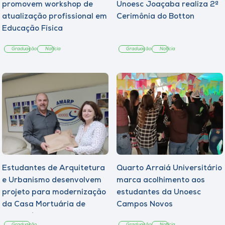
promovem workshop de
Unoesc Joaçaba realiza 2ª
atualização profissional em
Cerimônia do Botton
Educação Física
Graduação
Notícia
Graduação
Notícia
Estudantes de Arquitetura
Quarto Arraiá Universitário
e Urbanismo desenvolvem
marca acolhimento aos
projeto para modernização
estudantes da Unoesc
da Casa Mortuária de
Campos Novos
Tangará
Graduação
Graduação
Notícia