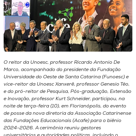
I.nova
Diplomados
Cultura
O reitor da Unoesc, professor Ricardo Antonio De
CPA
Marco, acompanhado do presidente da Fundação
Universidade do Oeste de Santa Catarina (Funoesc) e
vice-reitor da Unoesc Xanxerê, professor Genesio Téo,
Biblioteca
e do pró-reitor de Pesquisa, Pós-graduação, Extensão
e Inovação, professor Kurt Schneider, participou, na
Editora
noite de terça-feira (10), em Florianópolis, do evento
de posse da nova diretoria da Associação Catarinense
das Fundações Educacionais (Acafe) para o biênio
Rádio
2024-2026. A cerimônia reuniu gestores
universitários e autoridades políticas, incluindo o