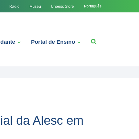
Português
Rádio
Museu
Unoesc Store
udante
Portal de Ensino
ial da Alesc em