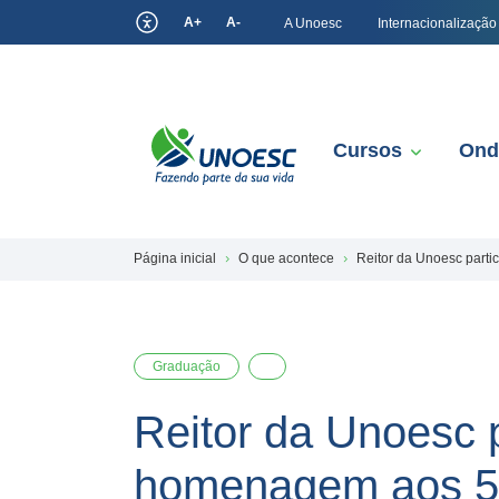
A+
A-
A Unoesc
Internacionalização
Cursos
Ond
Página inicial
O que acontece
Reitor da Unoesc part
Graduação
Reitor da Unoesc 
homenagem aos 50