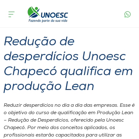
Página
O que
Redução de desperdícios Unoesc Chapecó
inicial
acontece
qualifica em produção Lean
Cursos
Graduação
Chapecó
Onde estamos
Redução de
Pesquisa
desperdícios Unoesc
Chapecó qualifica em
Atendimento ao Estudante
produção Lean
Portal de Ensino
Reduzir desperdícios no dia a dia das empresas. Esse é
A
o objetivo do curso de qualificação em Produção Lean
Unoesc
– Redução de Desperdícios, oferecido pela Unoesc
Chapecó. Por meio dos conceitos aplicados, os
Internacionalização
profissionais estarão capacitados para utilizar as