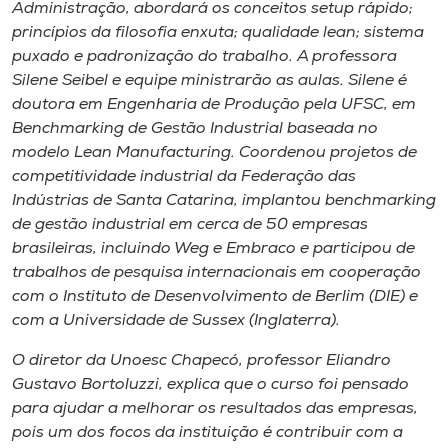
Museu
Administração, abordará os conceitos setup rápido;
princípios da filosofia enxuta; qualidade lean; sistema
puxado e padronização do trabalho. A professora
Unoesc
Silene Seibel e equipe ministrarão as aulas. Silene é
Store
doutora em Engenharia de Produção pela UFSC, em
Benchmarking de Gestão Industrial baseada no
modelo Lean Manufacturing. Coordenou projetos de
competitividade industrial da Federação das
Selecione
Indústrias de Santa Catarina, implantou benchmarking
o idioma
de gestão industrial em cerca de 50 empresas
brasileiras, incluindo Weg e Embraco e participou de
trabalhos de pesquisa internacionais em cooperação
A+
com o Instituto de Desenvolvimento de Berlim (DIE) e
A-
com a Universidade de Sussex (Inglaterra).
O diretor da Unoesc Chapecó, professor Eliandro
Gustavo Bortoluzzi, explica que o curso foi pensado
para ajudar a melhorar os resultados das empresas,
pois um dos focos da instituição é contribuir com a