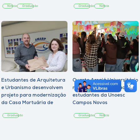
Notícia
Graduação
Graduação
Notícia
Estudantes de Arquitetura
Quarto Arraiá Universitário
e Urbanismo desenvolvem
marca acolhimento aos
projeto para modernização
estudantes da Unoesc
da Casa Mortuária de
Campos Novos
Tangará
Graduação
Graduação
Notícia