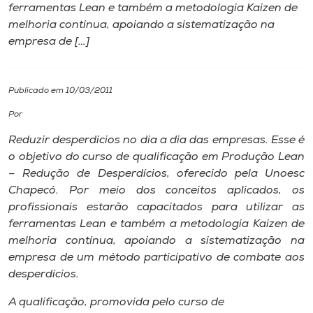
ferramentas Lean e também a metodologia Kaizen de
melhoria contínua, apoiando a sistematização na
I.nova
empresa de […]
Diplomados
Publicado em 10/03/2011
Cultura
Por
Reduzir desperdícios no dia a dia das empresas. Esse é
CPA
o objetivo do curso de qualificação em Produção Lean
– Redução de Desperdícios, oferecido pela Unoesc
Chapecó. Por meio dos conceitos aplicados, os
Biblioteca
profissionais estarão capacitados para utilizar as
ferramentas Lean e também a metodologia Kaizen de
Editora
melhoria contínua, apoiando a sistematização na
empresa de um método participativo de combate aos
desperdícios.
Rádio
A qualificação, promovida pelo curso de