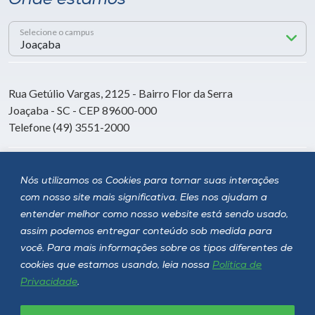
Onde estamos
Selecione o campus
Rua Getúlio Vargas, 2125 - Bairro Flor da Serra
Joaçaba - SC - CEP 89600-000
Telefone (49) 3551-2000
Siga a Unoesc
Nós utilizamos os Cookies para tornar suas interações
com nosso site mais significativa. Eles nos ajudam a
entender melhor como nosso website está sendo usado,
assim podemos entregar conteúdo sob medida para
você. Para mais informações sobre os tipos diferentes de
cookies que estamos usando, leia nossa
Política de
Privacidade
.