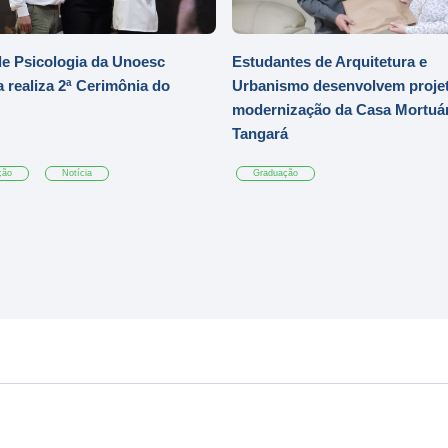
e Psicologia da Unoesc
Estudantes de Arquitetura e
 realiza 2ª Cerimônia do
Urbanismo desenvolvem projet
modernização da Casa Mortuár
Tangará
ção
Notícia
Graduação