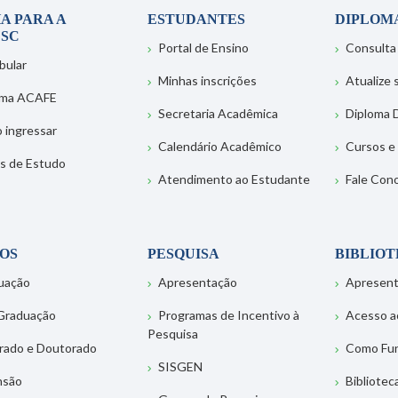
A PARA A
ESTUDANTES
DIPLOM
SC
Portal de Ensino
Consulta
bular
Minhas inscrições
Atualize
ema ACAFE
Secretaria Acadêmica
Diploma D
 ingressar
Calendário Acadêmico
Cursos e
s de Estudo
Atendimento ao Estudante
Fale Con
OS
PESQUISA
BIBLIO
uação
Apresentação
Apresen
Graduação
Programas de Incentivo à
Acesso a
Pesquisa
rado e Doutorado
Como Fu
SISGEN
nsão
Bibliotec