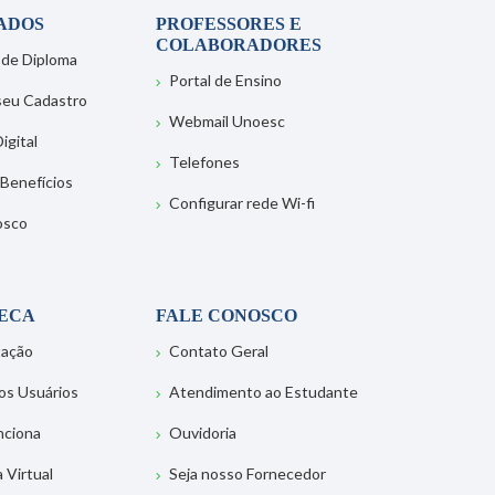
ADOS
PROFESSORES E
COLABORADORES
 de Diploma
Portal de Ensino
 seu Cadastro
Webmail Unoesc
igital
Telefones
 Benefícios
Configurar rede Wi-fi
osco
TECA
FALE CONOSCO
tação
Contato Geral
os Usuários
Atendimento ao Estudante
nciona
Ouvidoria
a Virtual
Seja nosso Fornecedor