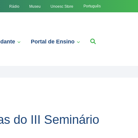
Português
Rádio
Museu
Unoesc Store
udante
Portal de Ensino
s do III Seminário