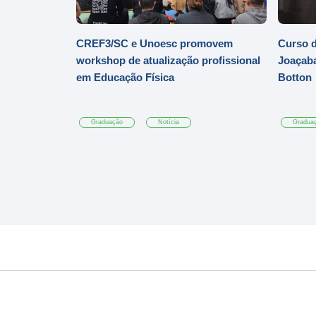
CREF3/SC e Unoesc promovem
Curso d
workshop de atualização profissional
Joaçaba
em Educação Física
Botton
Graduação
Notícia
Gradua