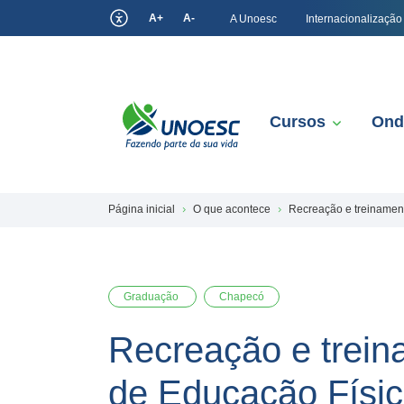
A+
A-
A Unoesc
Internacionalização
Cursos
Ond
Página inicial
O que acontece
Recreação e treinament
Graduação
Chapecó
Recreação e trein
de Educação Físi