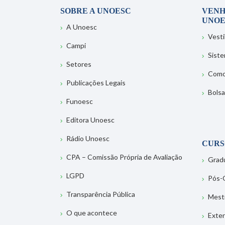
SOBRE A UNOESC
VENH
UNOE
A Unoesc
Vesti
Campi
Sist
Setores
Como
Publicações Legais
Bolsa
Funoesc
Editora Unoesc
Rádio Unoesc
CURS
CPA – Comissão Própria de Avaliação
Grad
LGPD
Pós-
Transparência Pública
Mest
O que acontece
Exte