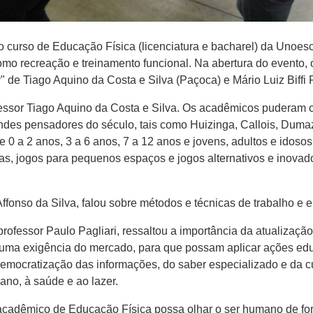
curso de Educação Física (licenciatura e bacharel) da Unoes
mo recreação e treinamento funcional. Na abertura do evento,
 de Tiago Aquino da Costa e Silva (Paçoca) e Mário Luiz Biffi 
fessor Tiago Aquino da Costa e Silva. Os acadêmicos puderam c
randes pensadores do século, tais como Huizinga, Callois, Duma
de 0 a 2 anos, 3 a 6 anos, 7 a 12 anos e jovens, adultos e idos
as, jogos para pequenos espaços e jogos alternativos e inovado
Affonso da Silva, falou sobre métodos e técnicas de trabalho e 
ofessor Paulo Pagliari, ressaltou a importância da atualizaçã
 uma exigência do mercado, para que possam aplicar ações edu
democratização das informações, do saber especializado e da c
ano, à saúde e ao lazer.
e o acadêmico de Educação Física possa olhar o ser humano de for