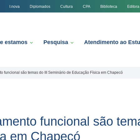
I.nova
Diplomados
Cultura
CPA
Biblioteca
Editora
e estamos
Pesquisa
Atendimento ao Est
o funcional são temas do III Seminário de Educação Física em Chapecó
amento funcional são tema
ca em Chapecó