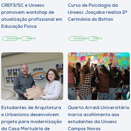
CREF3/SC e Unoesc
Curso de Psicologia da
promovem workshop de
Unoesc Joaçaba realiza 2ª
atualização profissional em
Cerimônia do Botton
Educação Física
Graduação
Notícia
Graduação
Notícia
Estudantes de Arquitetura
Quarto Arraiá Universitário
e Urbanismo desenvolvem
marca acolhimento aos
projeto para modernização
estudantes da Unoesc
da Casa Mortuária de
Campos Novos