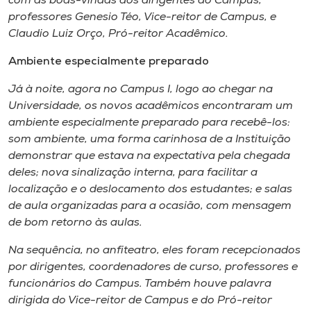
com as boas-vindas dos dirigentes do Campus,
Museu
professores Genesio Téo, Vice-reitor de Campus, e
Claudio Luiz Orço, Pró-reitor Acadêmico.
Unoesc
Ambiente especialmente preparado
Store
Já à noite, agora no Campus I, logo ao chegar na
Universidade, os novos acadêmicos encontraram um
ambiente especialmente preparado para recebê-los:
Selecione
som ambiente, uma forma carinhosa de a Instituição
o idioma
demonstrar que estava na expectativa pela chegada
deles; nova sinalização interna, para facilitar a
localização e o deslocamento dos estudantes; e salas
A+
de aula organizadas para a ocasião, com mensagem
A-
de bom retorno às aulas.
Na sequência, no anfiteatro, eles foram recepcionados
por dirigentes, coordenadores de curso, professores e
funcionários do Campus. Também houve palavra
dirigida do Vice-reitor de Campus e do Pró-reitor