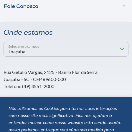
Fale Conosco
Onde estamos
Selecione o campus
Rua Getúlio Vargas, 2125 - Bairro Flor da Serra
Joaçaba - SC - CEP 89600-000
Telefone (49) 3551-2000
Siga a Unoesc
Nós utilizamos os Cookies para tornar suas interações
com nosso site mais significativa. Eles nos ajudam a
entender melhor como nosso website está sendo usado,
assim podemos entregar conteúdo sob medida para