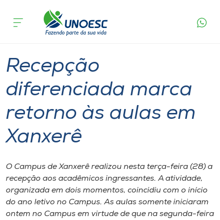
Página
O que
Recepção diferenciada marca retorno às
inicial
acontece
aulas em Xanxerê
Cursos
Graduação
Xanxerê
Onde estamos
Recepção
Pesquisa
diferenciada marca
retorno às aulas em
Atendimento ao Estudante
Xanxerê
Portal de Ensino
O Campus de Xanxerê realizou nesta terça-feira (28) a
A
recepção aos acadêmicos ingressantes. A atividade,
Unoesc
organizada em dois momentos, coincidiu com o início
do ano letivo no Campus. As aulas somente iniciaram
Internacionalização
ontem no Campus em virtude de que na segunda-feira