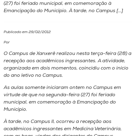
(27) foi feriado municipal, em comemoração à
Emancipação do Município. À tarde, no Campus […]
I.nova
Diplomados
Publicado em 29/02/2012
Por
Cultura
O Campus de Xanxerê realizou nesta terça-feira (28) a
recepção aos acadêmicos ingressantes. A atividade,
CPA
organizada em dois momentos, coincidiu com o início
do ano letivo no Campus.
Biblioteca
As aulas somente iniciaram ontem no Campus em
virtude de que na segunda-feira (27) foi feriado
municipal, em comemoração à Emancipação do
Editora
Município.
Rádio
À tarde, no Campus II, ocorreu a recepção aos
acadêmicos ingressantes em Medicina Veterinária,