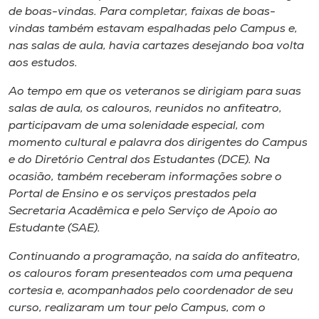
Museu
de boas-vindas. Para completar, faixas de boas-
vindas também estavam espalhadas pelo Campus e,
nas salas de aula, havia cartazes desejando boa volta
Unoesc
aos estudos.
Store
Ao tempo em que os veteranos se dirigiam para suas
salas de aula, os calouros, reunidos no anfiteatro,
participavam de uma solenidade especial, com
Selecione
momento cultural e palavra dos dirigentes do Campus
o idioma
e do Diretório Central dos Estudantes (DCE). Na
ocasião, também receberam informações sobre o
Portal de Ensino e os serviços prestados pela
A+
Secretaria Acadêmica e pelo Serviço de Apoio ao
A-
Estudante (SAE).
Continuando a programação, na saída do anfiteatro,
os calouros foram presenteados com uma pequena
cortesia e, acompanhados pelo coordenador de seu
curso, realizaram um tour pelo Campus, com o