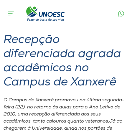
Página
O que
Recepção diferenciada agrada acadêmicos
inicial
acontece
no Campus de Xanxerê
Cursos
Graduação
Xanxerê
Onde estamos
Recepção
Pesquisa
diferenciada agrada
acadêmicos no
Atendimento ao Estudante
Campus de Xanxerê
Portal de Ensino
O Campus de Xanxerê promoveu na última segunda-
A
feira (22), no retorno às aulas para o Ano Letivo de
Unoesc
2010, uma recepção diferenciada aos seus
acadêmicos, tanto calouros quanto veteranos.Já ao
Internacionalização
chegarem à Universidade, ainda nos portões de