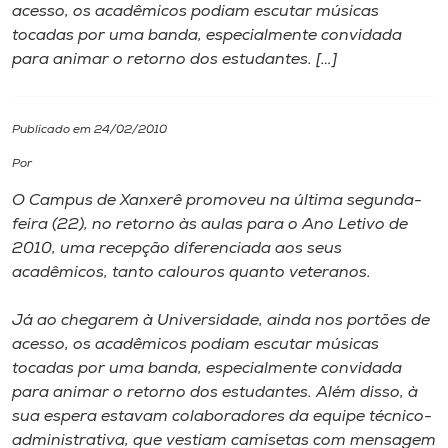
acesso, os acadêmicos podiam escutar músicas
tocadas por uma banda, especialmente convidada
I.nova
para animar o retorno dos estudantes. […]
Diplomados
Publicado em 24/02/2010
Cultura
Por
O Campus de Xanxerê promoveu na última segunda-
CPA
feira (22), no retorno às aulas para o Ano Letivo de
2010, uma recepção diferenciada aos seus
acadêmicos, tanto calouros quanto veteranos.
Biblioteca
Já ao chegarem à Universidade, ainda nos portões de
Editora
acesso, os acadêmicos podiam escutar músicas
tocadas por uma banda, especialmente convidada
para animar o retorno dos estudantes. Além disso, à
Rádio
sua espera estavam colaboradores da equipe técnico-
administrativa, que vestiam camisetas com mensagem