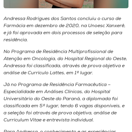
Museu
Andressa Rodrigues dos Santos concluiu o curso de
Unoesc
Farmácia em dezembro de 2020, na Unoesc Xanxerê,
Store
e já foi aprovada em dois processos de seleção para
residência.
No Programa de Residência Multiprofissional de
Selecione
Atenção em Oncologia, do Hospital Regional do Oeste,
o idioma
Andressa foi classificada, através de prova objetiva e
análise de Currículo Lattes, em 1º lugar.
Já no Programa de Residência Farmacêutica –
A+
Especialidade em Análises Clínicas, do Hospital
A-
Universitário do Oeste do Paraná, a diplomada foi
classificada em 5º lugar, tendo 6 vagas disponíveis, e
a seleção foi através de prova objetiva, análise de
Curriculum Vitae e entrevista individual.
Para Andressa, o conhecimento e as experiências