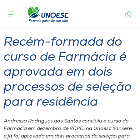
Página
O que
Recém-formada do curso de Farmácia é
inicial
acontece
aprovada em dois processos de seleção para
Cursos
residência
Graduação
Diplomados
Xanxerê
Onde estamos
Recém-formada do
Pesquisa
curso de Farmácia é
aprovada em dois
Atendimento ao Estudante
processos de seleção
Portal de Ensino
para residência
A
Unoesc
Andressa Rodrigues dos Santos concluiu o curso de
Farmácia em dezembro de 2020, na Unoesc Xanxerê,
Internacionalização
e já foi aprovada em dois processos de seleção para