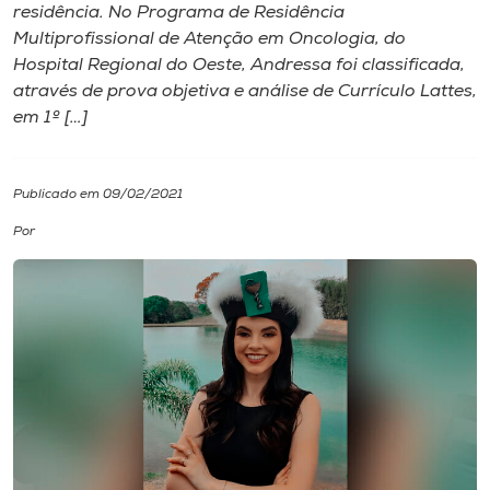
residência. No Programa de Residência
Multiprofissional de Atenção em Oncologia, do
I.nova
Hospital Regional do Oeste, Andressa foi classificada,
através de prova objetiva e análise de Currículo Lattes,
Diplomados
em 1º […]
Cultura
Publicado em 09/02/2021
Por
CPA
Biblioteca
Editora
Rádio