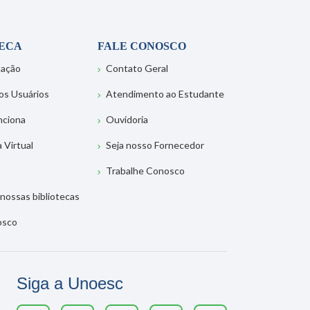
TECA
FALE CONOSCO
tação
Contato Geral
os Usuários
Atendimento ao Estudante
nciona
Ouvidoria
a Virtual
Seja nosso Fornecedor
Trabalhe Conosco
nossas bibliotecas
osco
Siga a Unoesc