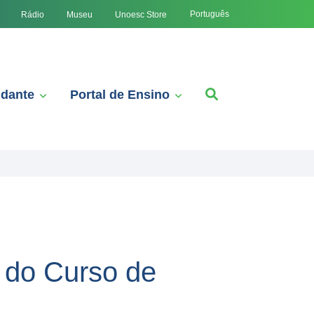
Português
Rádio
Museu
Unoesc Store
udante
Portal de Ensino
l do Curso de