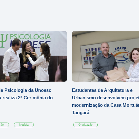
e Psicologia da Unoesc
Estudantes de Arquitetura e
 realiza 2ª Cerimônia do
Urbanismo desenvolvem projet
modernização da Casa Mortuár
Tangará
ção
Notícia
Graduação