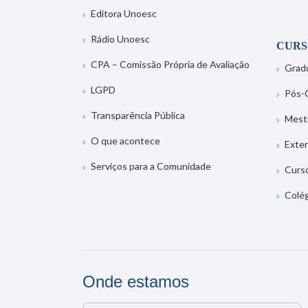
Editora Unoesc
Rádio Unoesc
CURS
CPA – Comissão Própria de Avaliação
Grad
LGPD
Pós-
Transparência Pública
Mest
O que acontece
Exte
Serviços para a Comunidade
Curs
Colé
Onde estamos