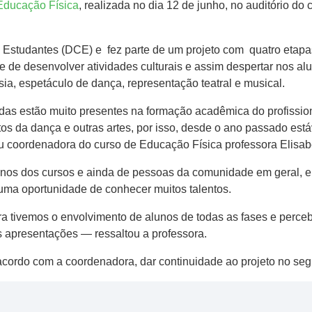
Educação Física
, realizada no dia 12 de junho, no auditório 
os Estudantes (DCE) e fez parte de um projeto com quatro etap
 de desenvolver atividades culturais e assim despertar nos alu
a, espetáculo de dança, representação teatral e musical.
as estão muito presentes na formação acadêmica do profission
tos da dança e outras artes, por isso, desde o ano passado e
 coordenadora do curso de Educação Física professora Elisabe
unos dos cursos e ainda de pessoas da comunidade em geral, 
u uma oportunidade de conhecer muitos talentos.
ra tivemos o envolvimento de alunos de todas as fases e perc
s apresentações — ressaltou a professora.
e acordo com a coordenadora, dar continuidade ao projeto no se