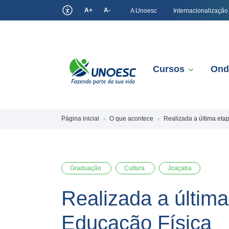
A+
A-
A Unoesc
Internacionalização
Cursos
Ond
Página inicial
O que acontece
Realizada a última eta
Graduação
Cultura
Joaçaba
Realizada a última
Educação Física