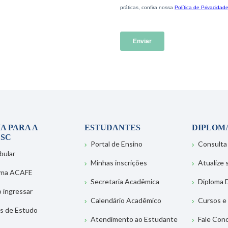
A PARA A
ESTUDANTES
DIPLOM
SC
Portal de Ensino
Consulta
bular
Minhas inscrições
Atualize
ema ACAFE
Secretaria Acadêmica
Diploma D
 ingressar
Calendário Acadêmico
Cursos e
s de Estudo
Atendimento ao Estudante
Fale Con