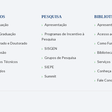
OS
PESQUISA
BIBLIO
uação
Apresentação
Apresen
Graduação
Programas de Incentivo à
Acesso a
Pesquisa
rado e Doutorado
Como Fu
SISGEN
nsão
Bibliotec
Grupos de Pesquisa
os Técnicos
Serviços
SIEPE
gios
Conheça 
Summit
Fale Con