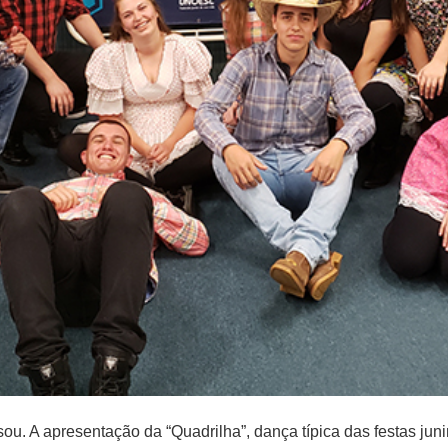
sou. A apresentação da “Quadrilha”, dança típica das festas jun