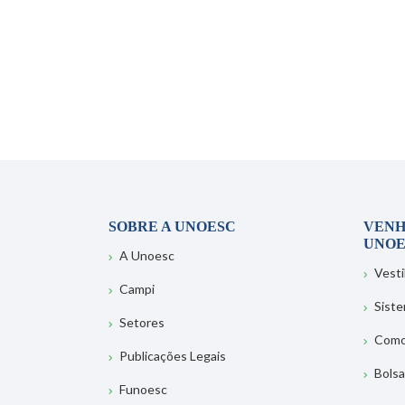
SOBRE A UNOESC
VENH
UNOE
A Unoesc
Vesti
Campi
Sist
Setores
Como
Publicações Legais
Bolsa
Funoesc