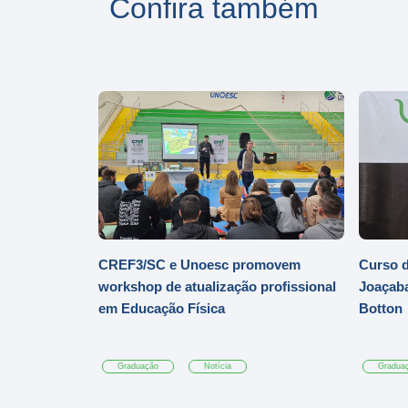
Confira também
CREF3/SC e Unoesc promovem
Curso d
workshop de atualização profissional
Joaçaba
em Educação Física
Botton
Graduação
Notícia
Gradua