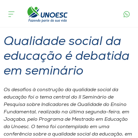
Página
O que
Qualidade social da educação é debatida
inicial
acontece
em seminário
Cursos
Graduação
Onde estamos
Qualidade social da
Pesquisa
educação é debatida
em seminário
Atendimento ao Estudante
Portal de Ensino
Os desafios à construção da qualidade social da
educação foi o tema central do II Seminário de
Pesquisa sobre Indicadores de Qualidade do Ensino
A
Fundamental, realizado na última segunda-feira, em
Unoesc
Joaçaba, pelo Programa de Mestrado em Educação
da Unoesc. O tema foi contemplado em uma
Internacionalização
conferência sobre a qualidade social da educação, em