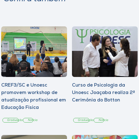
CREF3/SC e Unoesc
Curso de Psicologia da
promovem workshop de
Unoesc Joaçaba realiza 2ª
atualização profissional em
Cerimônia do Botton
Educação Física
Graduação
Notícia
Graduação
Notícia