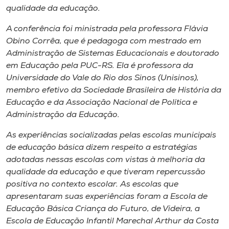
Museu
qualidade da educação.
A conferência foi ministrada pela professora Flávia
Unoesc
Obino Corrêa, que é pedagoga com mestrado em
Store
Administração de Sistemas Educacionais e doutorado
em Educação pela PUC-RS. Ela é professora da
Universidade do Vale do Rio dos Sinos (Unisinos),
membro efetivo da Sociedade Brasileira de História da
Selecione
Educação e da Associação Nacional de Política e
o idioma
Administração da Educação.
As experiências socializadas pelas escolas municipais
de educação básica dizem respeito a estratégias
A+
adotadas nessas escolas com vistas à melhoria da
A-
qualidade da educação e que tiveram repercussão
positiva no contexto escolar. As escolas que
apresentaram suas experiências foram a Escola de
Educação Básica Criança do Futuro, de Videira, a
Escola de Educação Infantil Marechal Arthur da Costa