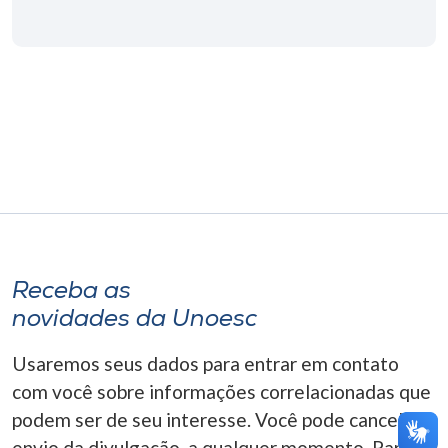
Museu
Unoesc
Store
Selecione
o idioma
Receba as
A+
novidades da Unoesc
A-
Usaremos seus dados para entrar em contato
com você sobre informações correlacionadas que
podem ser de seu interesse. Você pode cancelar o
envio da divulgação, a qualquer momento. Para