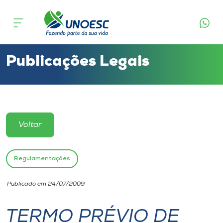
Cursos
Onde estamos
Publicações Legais
Pesquisa
Atendimento ao Estudante
Voltar
Portal de Ensino
Regulamentações
A
Publicado em 24/07/2009
Unoesc
TERMO PRÉVIO DE
Internacionalização