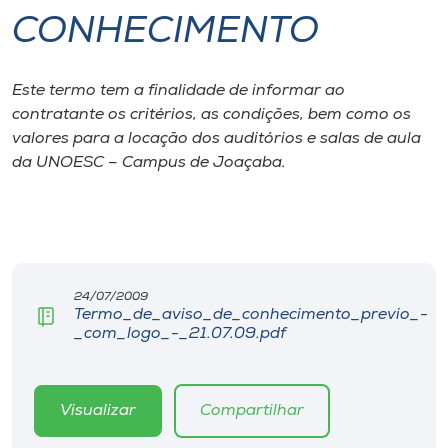
CONHECIMENTO
I.nova
Este termo tem a finalidade de informar ao
Diplomados
contratante os critérios, as condições, bem como os
valores para a locação dos auditórios e salas de aula
Cultura
da UNOESC – Campus de Joaçaba.
CPA
Biblioteca
24/07/2009
Termo_de_aviso_de_conhecimento_previo_-
_com_logo_-_21.07.09.pdf
Editora
Rádio
Visualizar
Compartilhar