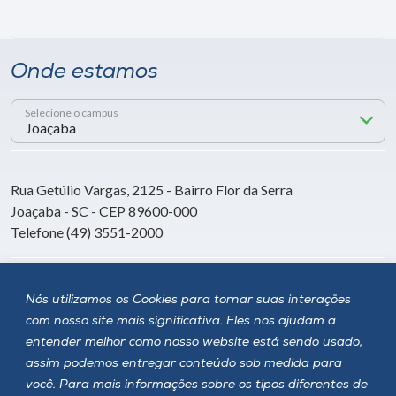
Onde estamos
Selecione o campus
Rua Getúlio Vargas, 2125 - Bairro Flor da Serra
Joaçaba - SC - CEP 89600-000
Telefone (49) 3551-2000
Siga a Unoesc
Nós utilizamos os Cookies para tornar suas interações
com nosso site mais significativa. Eles nos ajudam a
entender melhor como nosso website está sendo usado,
assim podemos entregar conteúdo sob medida para
você. Para mais informações sobre os tipos diferentes de