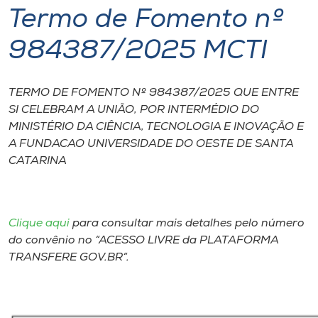
Termo de Fomento nº
I.nova
984387/2025 MCTI
Diplomados
TERMO DE FOMENTO Nº 984387/2025 QUE ENTRE
SI CELEBRAM A UNIÃO, POR INTERMÉDIO DO
Cultura
MINISTÉRIO DA CIÊNCIA, TECNOLOGIA E INOVAÇÃO E
A FUNDACAO UNIVERSIDADE DO OESTE DE SANTA
CPA
CATARINA
Biblioteca
Clique aqui
para consultar mais detalhes pelo número
Editora
do convênio no “ACESSO LIVRE da PLATAFORMA
TRANSFERE GOV.BR“.
Rádio