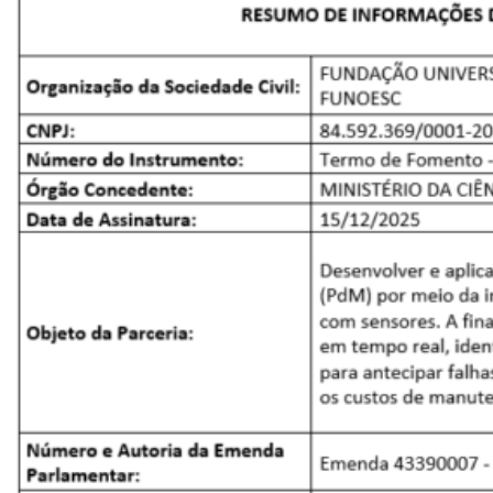
Museu
Unoesc
Store
Selecione
o idioma
A+
A-