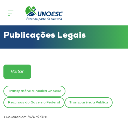
Cursos
Onde estamos
Publicações Legais
Pesquisa
Atendimento ao Estudante
Voltar
Portal de Ensino
Transparência Pública Unoesc
A
Recursos do Governo Federal
Transparência Pública
Unoesc
Publicado em 19/12/2025
Internacionalização