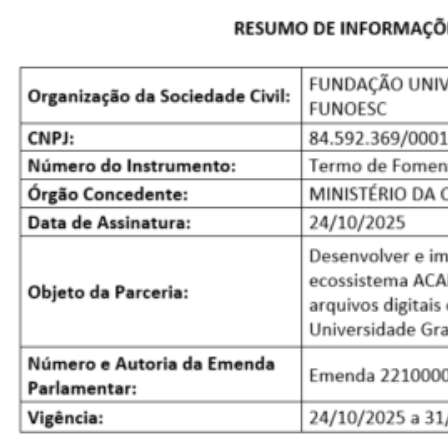
Museu
Unoesc
Store
Selecione
o idioma
A+
A-