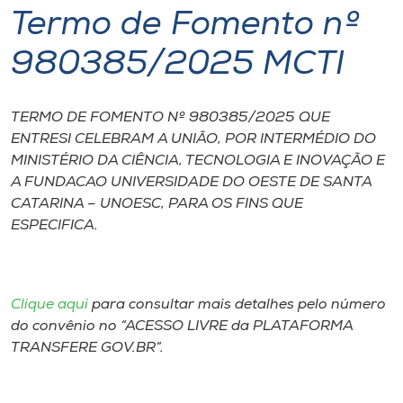
Termo de Fomento nº
I.nova
980385/2025 MCTI
Diplomados
TERMO DE FOMENTO Nº 980385/2025 QUE
ENTRESI CELEBRAM A UNIÃO, POR INTERMÉDIO DO
Cultura
MINISTÉRIO DA CIÊNCIA, TECNOLOGIA E INOVAÇÃO E
A FUNDACAO UNIVERSIDADE DO OESTE DE SANTA
CPA
CATARINA – UNOESC, PARA OS FINS QUE
ESPECIFICA.
Biblioteca
Editora
Clique aqui
para consultar mais detalhes pelo número
do convênio no “ACESSO LIVRE da PLATAFORMA
TRANSFERE GOV.BR“.
Rádio