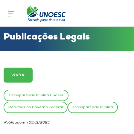
Cursos
Onde estamos
Publicações Legais
Pesquisa
Atendimento ao Estudante
Voltar
Portal de Ensino
Transparência Pública Unoesc
A
Recursos do Governo Federal
Transparência Pública
Unoesc
Publicado em 03/11/2025
Internacionalização