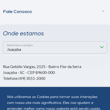
Fale Conosco
Onde estamos
Selecione o campus
Rua Getúlio Vargas, 2125 - Bairro Flor da Serra
Joaçaba - SC - CEP 89600-000
Telefone (49) 3551-2000
Siga a Unoesc
Nós utilizamos os Cookies para tornar suas interações
com nosso site mais significativa. Eles nos ajudam a
entender melhor como nosso website está sendo usado,