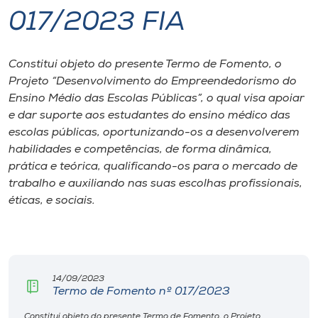
017/2023 FIA
I.nova
Constitui objeto do presente Termo de Fomento, o
Diplomados
Projeto “Desenvolvimento do Empreendedorismo do
Ensino Médio das Escolas Públicas”, o qual visa apoiar
Cultura
e dar suporte aos estudantes do ensino médico das
escolas públicas, oportunizando-os a desenvolverem
habilidades e competências, de forma dinâmica,
CPA
prática e teórica, qualificando-os para o mercado de
trabalho e auxiliando nas suas escolhas profissionais,
Biblioteca
éticas, e sociais.
Editora
14/09/2023
Rádio
Termo de Fomento nº 017/2023
Constitui objeto do presente Termo de Fomento, o Projeto