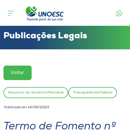
Cursos
Onde estamos
Publicações Legais
Pesquisa
Atendimento ao Estudante
Voltar
Portal de Ensino
Recursos do Governo Municipal
Transparência Pública
A
Publicado em 14/09/2023
Unoesc
Termo de Fomento nº
Internacionalização