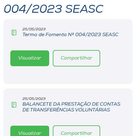
004/2023 SEASC
I.nova
25/05/2023
Diplomados
Termo de Fomento Nº 004/2023 SEASC
Cultura
Visualizar
Compartilhar
CPA
Biblioteca
25/05/2023
Editora
BALANCETE DA PRESTAÇÃO DE CONTAS
DE TRANSFERÊNCIAS VOLUNTÁRIAS
Rádio
Visualizar
Compartilhar