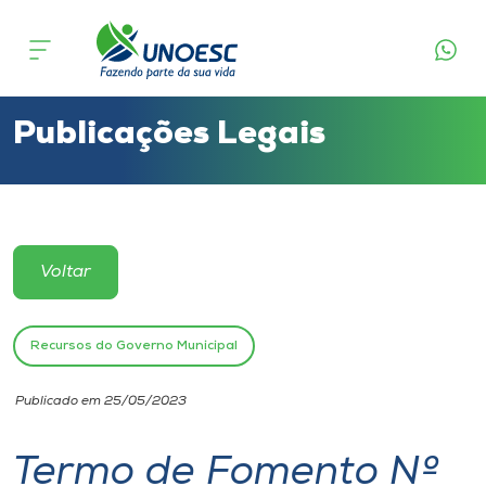
Cursos
Onde estamos
Publicações Legais
Pesquisa
Atendimento ao Estudante
Voltar
Portal de Ensino
Recursos do Governo Municipal
A
Publicado em 25/05/2023
Unoesc
Termo de Fomento Nº
Internacionalização