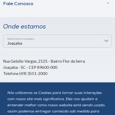
Fale Conosco
Onde estamos
Selecione o campus
Rua Getúlio Vargas, 2125 - Bairro Flor da Serra
Joaçaba - SC - CEP 89600-000
Telefone (49) 3551-2000
Siga a Unoesc
Nós utilizamos os Cookies para tornar suas interações
com nosso site mais significativa. Eles nos ajudam a
entender melhor como nosso website está sendo usado,
assim podemos entregar conteúdo sob medida para