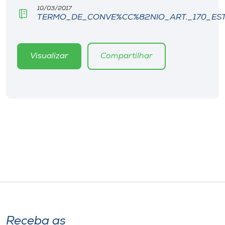
Museu
10/03/2017
TERMO_DE_CONVE%CC%82NIO_ART._170_ES
Unoesc
Store
Visualizar
Compartilhar
Selecione
o idioma
A+
A-
Receba as