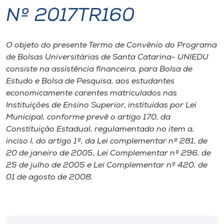
Nº 2017TR160
I.nova
O objeto do presente Termo de Convênio do Programa
Diplomados
de Bolsas Universitárias de Santa Catarina- UNIEDU
consiste na assistência financeira, para Bolsa de
Cultura
Estudo e Bolsa de Pesquisa, aos estudantes
economicamente carentes matriculados nas
Instituições de Ensino Superior, instituídas por Lei
CPA
Municipal, conforme prevê o artigo 170, da
Constituição Estadual, regulamentado no item a,
Biblioteca
inciso I, do artigo 1º, da Lei complementar nº 281, de
20 de janeiro de 2005, Lei Complementar nº 296, de
25 de julho de 2005 e Lei Complementar nº 420, de
Editora
01 de agosto de 2008.
Rádio