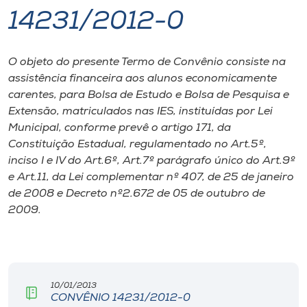
14231/2012-0
I.nova
O objeto do presente Termo de Convênio consiste na
Diplomados
assistência financeira aos alunos economicamente
carentes, para Bolsa de Estudo e Bolsa de Pesquisa e
Cultura
Extensão, matriculados nas IES, instituídas por Lei
Municipal, conforme prevê o artigo 171, da
Constituição Estadual, regulamentado no Art.5º,
CPA
inciso I e IV do Art.6º, Art.7º parágrafo único do Art.9º
e Art.11, da Lei complementar nº 407, de 25 de janeiro
Biblioteca
de 2008 e Decreto nº2.672 de 05 de outubro de
2009.
Editora
Rádio
10/01/2013
CONVÊNIO 14231/2012-0