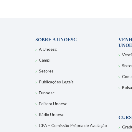
SOBRE A UNOESC
VENH
UNOE
A Unoesc
Vesti
Campi
Sist
Setores
Como
Publicações Legais
Bolsa
Funoesc
Editora Unoesc
Rádio Unoesc
CURS
CPA – Comissão Própria de Avaliação
Grad