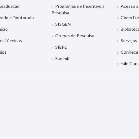
Graduação
Programas de Incentivo à
Acesso a
Pesquisa
rado e Doutorado
Como Fu
SISGEN
nsão
Bibliotec
Grupos de Pesquisa
os Técnicos
Serviços
SIEPE
gios
Conheça 
Summit
Fale Con