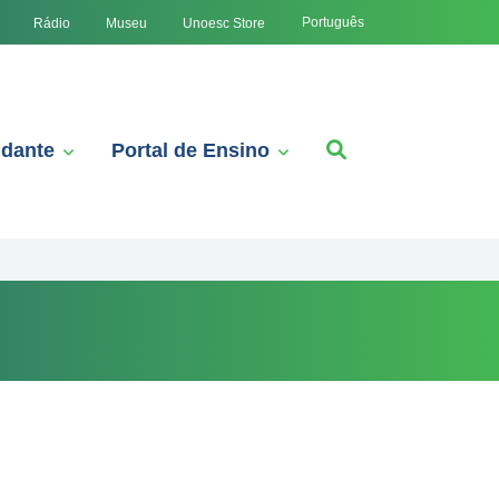
Português
Rádio
Museu
Unoesc Store
udante
Portal de Ensino