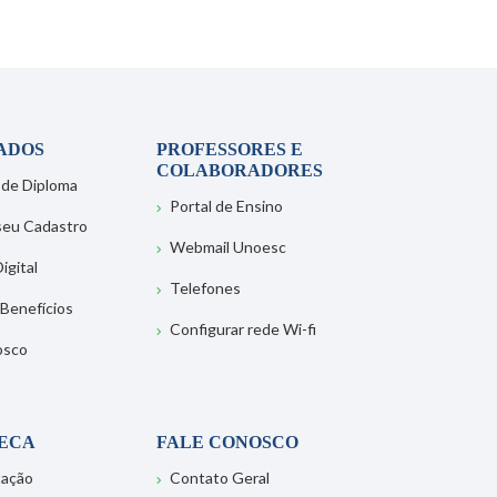
ADOS
PROFESSORES E
COLABORADORES
 de Diploma
Portal de Ensino
 seu Cadastro
Webmail Unoesc
igital
Telefones
 Benefícios
Configurar rede Wi-fi
osco
TECA
FALE CONOSCO
tação
Contato Geral