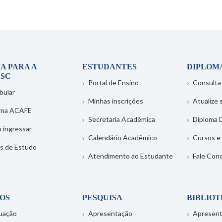
A PARA A
ESTUDANTES
DIPLOM
SC
Portal de Ensino
Consulta
bular
Minhas inscrições
Atualize
ema ACAFE
Secretaria Acadêmica
Diploma D
 ingressar
Calendário Acadêmico
Cursos e
s de Estudo
Atendimento ao Estudante
Fale Con
OS
PESQUISA
BIBLIO
uação
Apresentação
Apresen