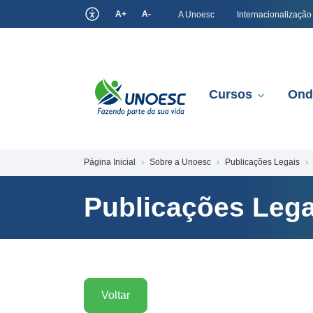
A+
A-
A Unoesc
Internacionalização
Cursos
Ond
Página Inicial
Sobre a Unoesc
Publicações Legais
Publicações Lega
Voltar