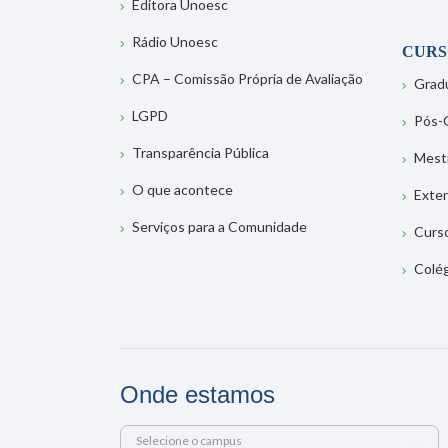
Editora Unoesc
Rádio Unoesc
CURS
CPA – Comissão Própria de Avaliação
Grad
LGPD
Pós-
Transparência Pública
Mest
O que acontece
Exte
Serviços para a Comunidade
Curs
Colé
Onde estamos
Selecione o campus