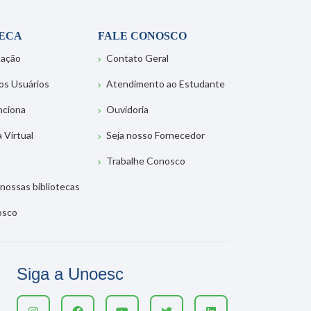
TECA
FALE CONOSCO
tação
Contato Geral
os Usuários
Atendimento ao Estudante
nciona
Ouvidoria
a Virtual
Seja nosso Fornecedor
Trabalhe Conosco
nossas bibliotecas
osco
Siga a Unoesc