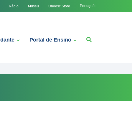
Português
Rádio
Museu
Unoesc Store
udante
Portal de Ensino