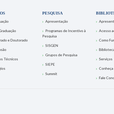
OS
PESQUISA
BIBLIO
uação
Apresentação
Apresen
Graduação
Programas de Incentivo à
Acesso a
Pesquisa
rado e Doutorado
Como Fu
SISGEN
nsão
Bibliotec
Grupos de Pesquisa
os Técnicos
Serviços
SIEPE
gios
Conheça 
Summit
Fale Con