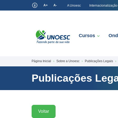
A+
A-
A Unoesc
Internacionalização
Cursos
Ond
Página Inicial
Sobre a Unoesc
Publicações Legais
Publicações Lega
Voltar