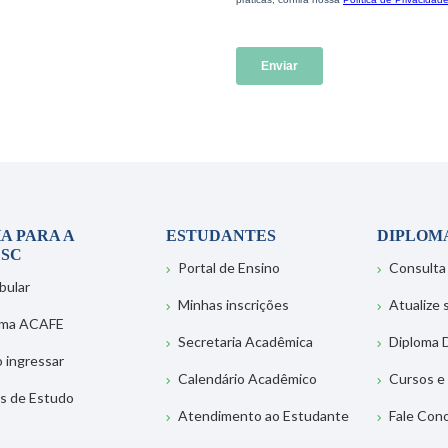
A PARA A
ESTUDANTES
DIPLOM
SC
Portal de Ensino
Consulta
bular
Minhas inscrições
Atualize
ema ACAFE
Secretaria Acadêmica
Diploma D
 ingressar
Calendário Acadêmico
Cursos e
s de Estudo
Atendimento ao Estudante
Fale Con