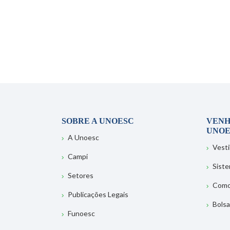
SOBRE A UNOESC
VENH
UNOE
A Unoesc
Vesti
Campi
Sist
Setores
Como
Publicações Legais
Bolsa
Funoesc