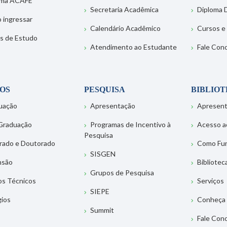
ema ACAFE
Secretaria Acadêmica
Diploma D
 ingressar
Calendário Acadêmico
Cursos e
s de Estudo
Atendimento ao Estudante
Fale Con
OS
PESQUISA
BIBLIO
uação
Apresentação
Apresen
Graduação
Programas de Incentivo à
Acesso a
Pesquisa
rado e Doutorado
Como Fu
SISGEN
nsão
Bibliotec
Grupos de Pesquisa
os Técnicos
Serviços
SIEPE
gios
Conheça 
Summit
Fale Con