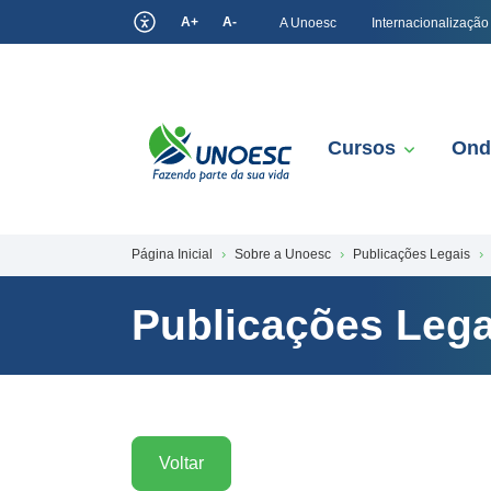
A+
A-
A Unoesc
Internacionalização
Cursos
Ond
Página Inicial
Sobre a Unoesc
Publicações Legais
Publicações Lega
Voltar