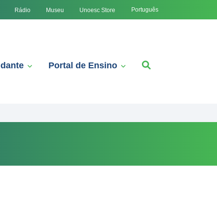
Português
Rádio
Museu
Unoesc Store
udante
Portal de Ensino