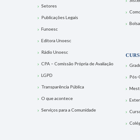
Sist
Setores
Como
Publicações Legais
Bolsa
Funoesc
Editora Unoesc
Rádio Unoesc
CURS
CPA – Comissão Própria de Avaliação
Grad
LGPD
Pós-
Transparência Pública
Mest
O que acontece
Exte
Serviços para a Comunidade
Curs
Colé