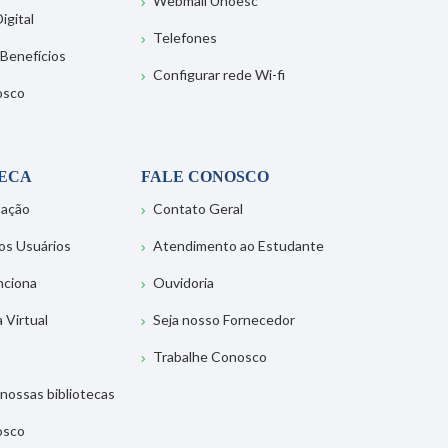
Webmail Unoesc
igital
Telefones
 Benefícios
Configurar rede Wi-fi
osco
TECA
FALE CONOSCO
tação
Contato Geral
os Usuários
Atendimento ao Estudante
nciona
Ouvidoria
a Virtual
Seja nosso Fornecedor
Trabalhe Conosco
nossas bibliotecas
osco