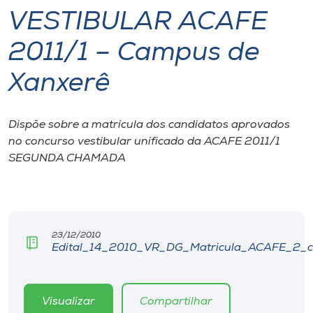
VESTIBULAR ACAFE
I.nova
2011/1 – Campus de
Diplomados
Xanxerê
Cultura
Dispõe sobre a matrícula dos candidatos aprovados
no concurso vestibular unificado da ACAFE 2011/1
CPA
SEGUNDA CHAMADA
Biblioteca
Editora
23/12/2010
Edital_14_2010_VR_DG_Matricula_ACAFE_2_
Rádio
Visualizar
Compartilhar