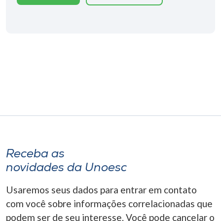
Museu
Unoesc
Store
Selecione
o idioma
A+
Receba as
A-
novidades da Unoesc
Usaremos seus dados para entrar em contato
com você sobre informações correlacionadas que
podem ser de seu interesse. Você pode cancelar o