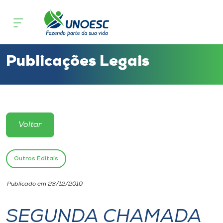
Cursos
Onde estamos
Publicações Legais
Pesquisa
Atendimento ao Estudante
Voltar
Portal de Ensino
Outros Editais
A
Publicado em 23/12/2010
Unoesc
SEGUNDA CHAMADA
Internacionalização