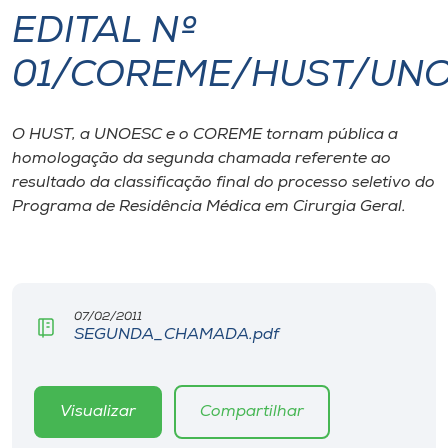
EDITAL Nº
I.nova
01/COREME/HUST/UNO
Diplomados
O HUST, a UNOESC e o COREME tornam pública a
homologação da segunda chamada referente ao
Cultura
resultado da classificação final do processo seletivo do
Programa de Residência Médica em Cirurgia Geral.
CPA
Biblioteca
07/02/2011
SEGUNDA_CHAMADA.pdf
Editora
Rádio
Visualizar
Compartilhar