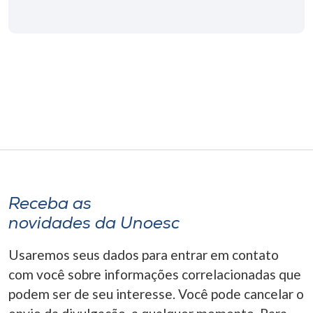
Museu
Unoesc
Store
Selecione
o idioma
Receba as
A+
novidades da Unoesc
A-
Usaremos seus dados para entrar em contato
com você sobre informações correlacionadas que
podem ser de seu interesse. Você pode cancelar o