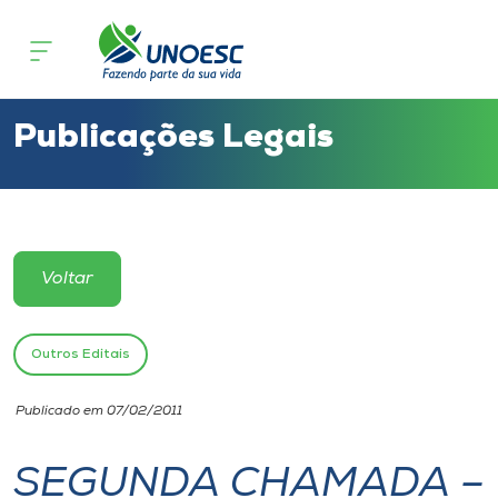
Cursos
Onde estamos
Publicações Legais
Pesquisa
Atendimento ao Estudante
Voltar
Portal de Ensino
Outros Editais
A
Publicado em 07/02/2011
Unoesc
SEGUNDA CHAMADA –
Internacionalização