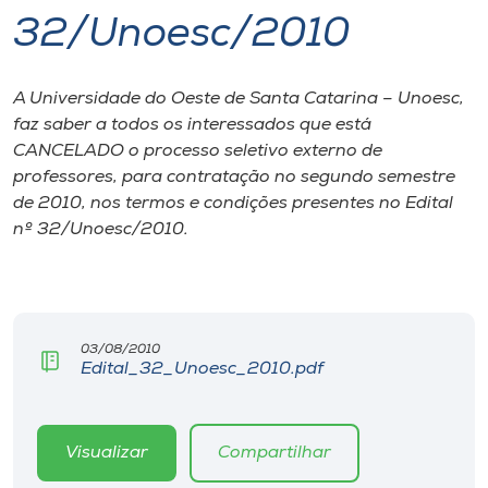
32/Unoesc/2010
I.nova
A Universidade do Oeste de Santa Catarina – Unoesc,
Diplomados
faz saber a todos os interessados que está
CANCELADO o processo seletivo externo de
Cultura
professores, para contratação no segundo semestre
de 2010, nos termos e condições presentes no Edital
nº 32/Unoesc/2010.
CPA
Biblioteca
03/08/2010
Editora
Edital_32_Unoesc_2010.pdf
Rádio
Visualizar
Compartilhar