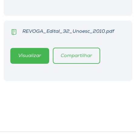
Museu
Unoesc
Store
REVOGA_Edital_32_Unoesc_2010.pdf
Visualizar
Compartilhar
Selecione
o idioma
A+
A-