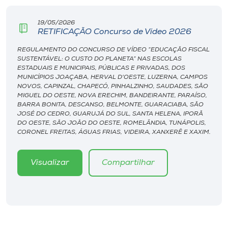
Museu
19/05/2026
RETIFICAÇÃO Concurso de Vídeo 2026
Unoesc
Store
REGULAMENTO DO CONCURSO DE VÍDEO “EDUCAÇÃO FISCAL
SUSTENTÁVEL: O CUSTO DO PLANETA” NAS ESCOLAS
ESTADUAIS E MUNICIPAIS, PÚBLICAS E PRIVADAS, DOS
MUNICÍPIOS JOAÇABA, HERVAL D’OESTE, LUZERNA, CAMPOS
NOVOS, CAPINZAL, CHAPECÓ, PINHALZINHO, SAUDADES, SÃO
MIGUEL DO OESTE, NOVA ERECHIM, BANDEIRANTE, PARAÍSO,
Selecione
o idioma
BARRA BONITA, DESCANSO, BELMONTE, GUARACIABA, SÃO
JOSÉ DO CEDRO, GUARUJÁ DO SUL, SANTA HELENA, IPORÃ
DO OESTE, SÃO JOÃO DO OESTE, ROMELÂNDIA, TUNÁPOLIS,
CORONEL FREITAS, ÁGUAS FRIAS, VIDEIRA, XANXERÊ E XAXIM.
A+
A-
Visualizar
Compartilhar