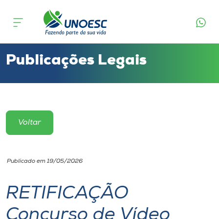
Cursos
Onde estamos
Publicações Legais
Pesquisa
Atendimento ao Estudante
Voltar
Portal de Ensino
Publicado em 19/05/2026
A
Unoesc
RETIFICAÇÃO
Concurso de Vídeo
Internacionalização