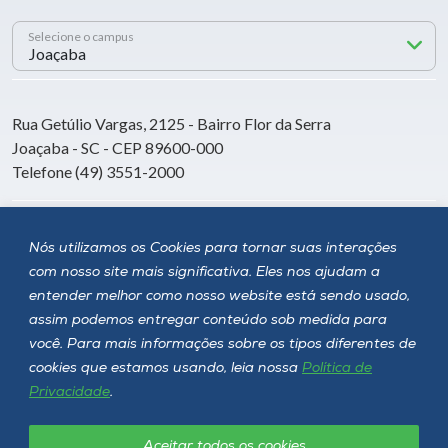
Selecione o campus
Rua Getúlio Vargas, 2125 - Bairro Flor da Serra
Joaçaba - SC - CEP 89600-000
Telefone (49) 3551-2000
Siga a Unoesc
Nós utilizamos os Cookies para tornar suas interações
com nosso site mais significativa. Eles nos ajudam a
entender melhor como nosso website está sendo usado,
assim podemos entregar conteúdo sob medida para
você. Para mais informações sobre os tipos diferentes de
cookies que estamos usando, leia nossa
Política de
Privacidade
.
Aceitar todos os cookies