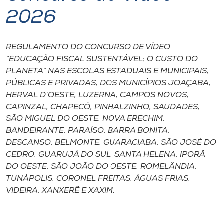
2026
I.nova
REGULAMENTO DO CONCURSO DE VÍDEO
Diplomados
“EDUCAÇÃO FISCAL SUSTENTÁVEL: O CUSTO DO
PLANETA” NAS ESCOLAS ESTADUAIS E MUNICIPAIS,
Cultura
PÚBLICAS E PRIVADAS, DOS MUNICÍPIOS JOAÇABA,
HERVAL D’OESTE, LUZERNA, CAMPOS NOVOS,
CAPINZAL, CHAPECÓ, PINHALZINHO, SAUDADES,
CPA
SÃO MIGUEL DO OESTE, NOVA ERECHIM,
BANDEIRANTE, PARAÍSO, BARRA BONITA,
Biblioteca
DESCANSO, BELMONTE, GUARACIABA, SÃO JOSÉ DO
CEDRO, GUARUJÁ DO SUL, SANTA HELENA, IPORÃ
DO OESTE, SÃO JOÃO DO OESTE, ROMELÂNDIA,
Editora
TUNÁPOLIS, CORONEL FREITAS, ÁGUAS FRIAS,
VIDEIRA, XANXERÊ E XAXIM.
Rádio