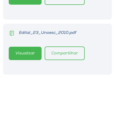
Museu
Unoesc
Store
Edital_23_Unoesc_2010.pdf
Selecione
o idioma
Visualizar
Compartilhar
A+
A-