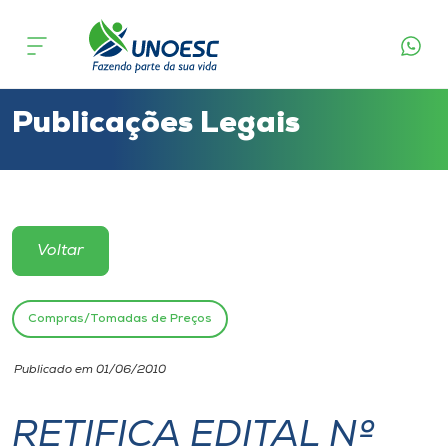
Cursos
Onde estamos
Publicações Legais
Pesquisa
Atendimento ao Estudante
Voltar
Portal de Ensino
Compras/Tomadas de Preços
A
Publicado em 01/06/2010
Unoesc
RETIFICA EDITAL Nº
Internacionalização