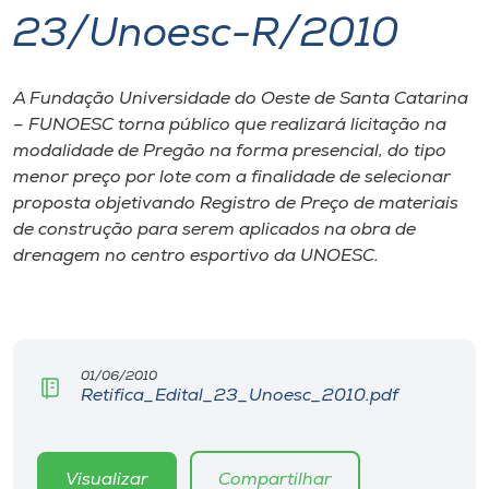
23/Unoesc-R/2010
I.nova
A Fundação Universidade do Oeste de Santa Catarina
Diplomados
– FUNOESC torna público que realizará licitação na
modalidade de Pregão na forma presencial, do tipo
Cultura
menor preço por lote com a finalidade de selecionar
proposta objetivando Registro de Preço de materiais
de construção para serem aplicados na obra de
CPA
drenagem no centro esportivo da UNOESC.
Biblioteca
Editora
01/06/2010
Retifica_Edital_23_Unoesc_2010.pdf
Rádio
Visualizar
Compartilhar