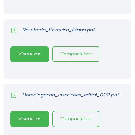
Museu
Unoesc
Store
Resultado_Primeira_Etapa.pdf
Visualizar
Compartilhar
Selecione
o idioma
A+
Homologacao_Inscricoes_edital_002.pdf
A-
Visualizar
Compartilhar