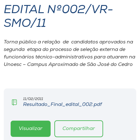
EDITAL Nº002/VR-
I.nova
SMO/11
Diplomados
Torna público a relação de candidatos aprovados na
segunda etapa do processo de seleção externa de
Cultura
funcionários técnico-administrativos para atuarem na
Unoesc – Campus Aproximado de São José do Cedro
CPA
Biblioteca
11/02/2011
Resultado_Final_edital_002.pdf
Editora
Rádio
Visualizar
Compartilhar