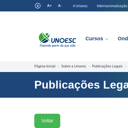
A+
A-
A Unoesc
Internacionalização
Cursos
Ond
Página Inicial
Sobre a Unoesc
Publicações Legais
Publicações Lega
Voltar