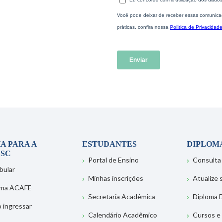
A PARA A
ESTUDANTES
DIPLOM
SC
Portal de Ensino
Consulta
bular
Minhas inscrições
Atualize
ema ACAFE
Secretaria Acadêmica
Diploma D
 ingressar
Calendário Acadêmico
Cursos e