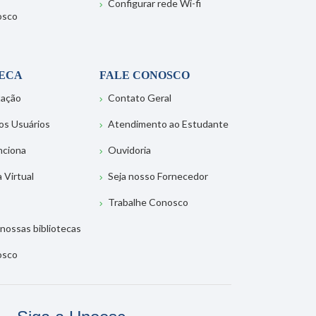
Configurar rede Wi-fi
osco
TECA
FALE CONOSCO
tação
Contato Geral
os Usuários
Atendimento ao Estudante
nciona
Ouvidoria
a Virtual
Seja nosso Fornecedor
Trabalhe Conosco
nossas bibliotecas
osco