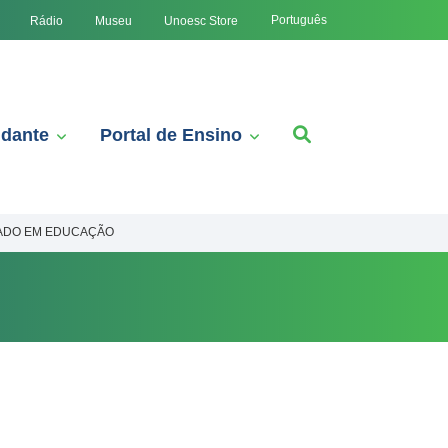
Português
Rádio
Museu
Unoesc Store
udante
Portal de Ensino
TRADO EM EDUCAÇÃO