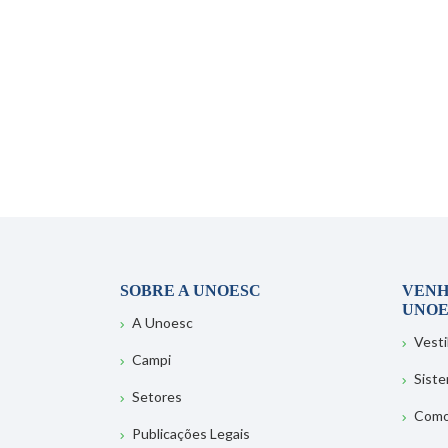
SOBRE A UNOESC
VENH
UNOE
A Unoesc
Vesti
Campi
Sist
Setores
Como
Publicações Legais