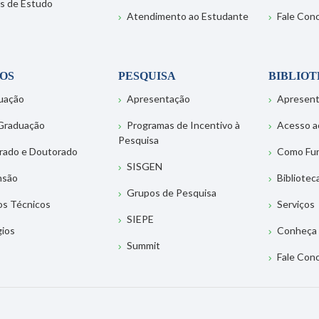
s de Estudo
Atendimento ao Estudante
Fale Con
OS
PESQUISA
BIBLIO
uação
Apresentação
Apresen
Graduação
Programas de Incentivo à
Acesso a
Pesquisa
rado e Doutorado
Como Fu
SISGEN
nsão
Bibliotec
Grupos de Pesquisa
os Técnicos
Serviços
SIEPE
gios
Conheça 
Summit
Fale Con