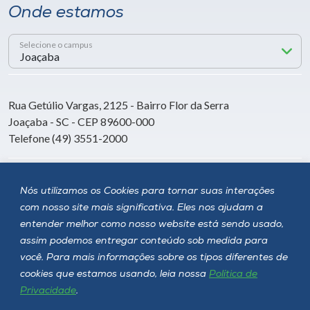
Onde estamos
Selecione o campus
Rua Getúlio Vargas, 2125 - Bairro Flor da Serra
Joaçaba - SC - CEP 89600-000
Telefone (49) 3551-2000
Siga a Unoesc
Nós utilizamos os Cookies para tornar suas interações
com nosso site mais significativa. Eles nos ajudam a
entender melhor como nosso website está sendo usado,
assim podemos entregar conteúdo sob medida para
você. Para mais informações sobre os tipos diferentes de
cookies que estamos usando, leia nossa
Política de
Privacidade
.