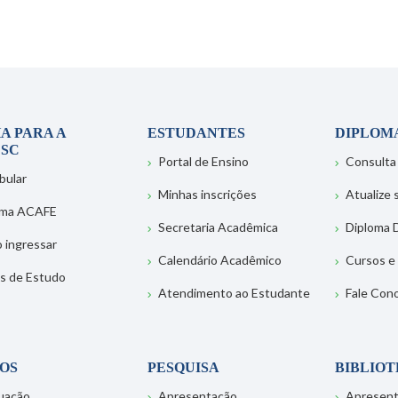
A PARA A
ESTUDANTES
DIPLOM
SC
Portal de Ensino
Consulta
bular
Minhas inscrições
Atualize
ema ACAFE
Secretaria Acadêmica
Diploma D
 ingressar
Calendário Acadêmico
Cursos e
s de Estudo
Atendimento ao Estudante
Fale Con
OS
PESQUISA
BIBLIO
uação
Apresentação
Apresen