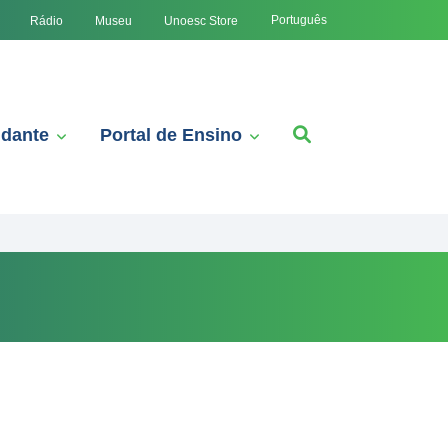
Português
Rádio
Museu
Unoesc Store
udante
Portal de Ensino