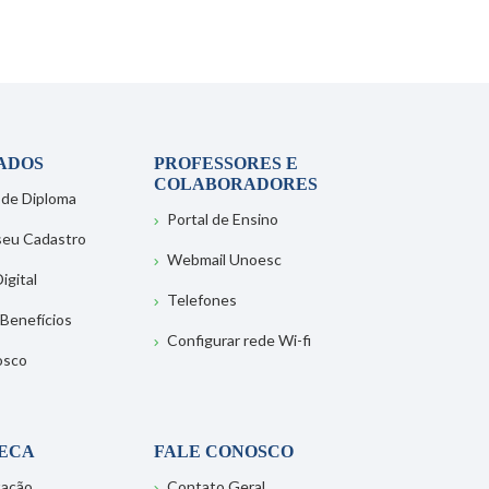
ADOS
PROFESSORES E
COLABORADORES
 de Diploma
Portal de Ensino
 seu Cadastro
Webmail Unoesc
igital
Telefones
 Benefícios
Configurar rede Wi-fi
osco
TECA
FALE CONOSCO
tação
Contato Geral