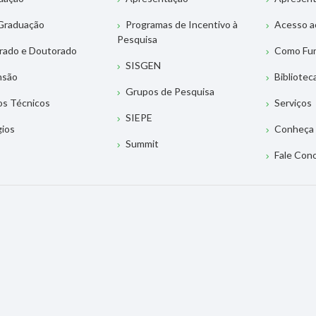
Graduação
Programas de Incentivo à
Acesso a
Pesquisa
rado e Doutorado
Como Fu
SISGEN
nsão
Bibliotec
Grupos de Pesquisa
os Técnicos
Serviços
SIEPE
gios
Conheça 
Summit
Fale Con