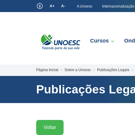
A+
A-
A Unoesc
Internacionalização
Cursos
Ond
Página Inicial
Sobre a Unoesc
Publicações Legais
Publicações Lega
Voltar