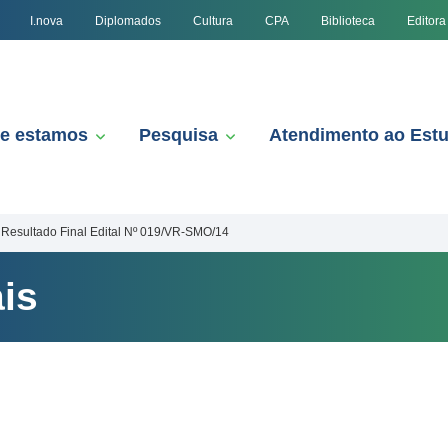
I.nova
Diplomados
Cultura
CPA
Biblioteca
Editora
e estamos
Pesquisa
Atendimento ao Est
Resultado Final Edital Nº 019/VR-SMO/14
is