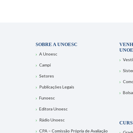
SOBRE A UNOESC
VENH
UNOE
A Unoesc
Vesti
Campi
Sist
Setores
Como
Publicações Legais
Bolsa
Funoesc
Editora Unoesc
Rádio Unoesc
CURS
CPA – Comissão Própria de Avaliação
Grad