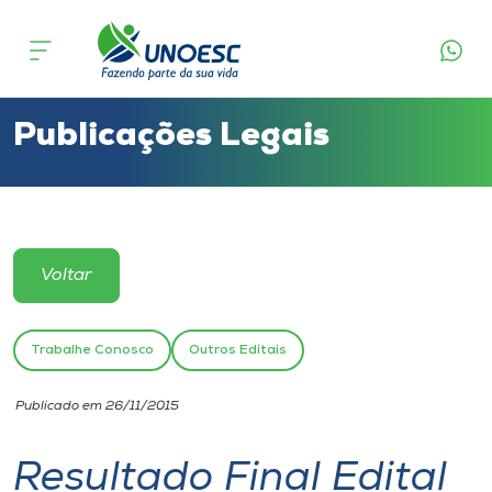
Cursos
Onde estamos
Publicações Legais
Pesquisa
Atendimento ao Estudante
Voltar
Portal de Ensino
Trabalhe Conosco
Outros Editais
A
Publicado em 26/11/2015
Unoesc
Resultado Final Edital
Internacionalização