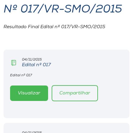
Nº 017/VR-SMO/2015
I.nova
Resultado Final Edital nº 017/VR-SMO/2015
Diplomados
Cultura
04/11/2015
Edital nº 017
CPA
Edital nº 017
Biblioteca
Visualizar
Compartilhar
Editora
Rádio
04/11/2015